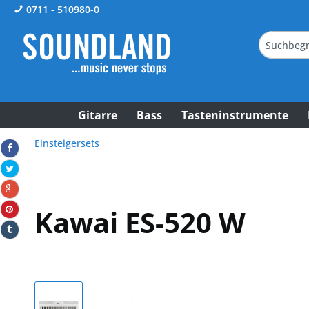
0711 - 510980-0
Gitarre
Bass
Tasteninstrumente
Einsteigersets
Kawai ES-520 W