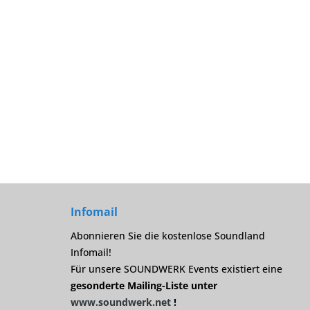
Infomail
Abonnieren Sie die kostenlose Soundland
Infomail!
Für unsere SOUNDWERK Events existiert eine
gesonderte Mailing-Liste unter
www.soundwerk.net
!