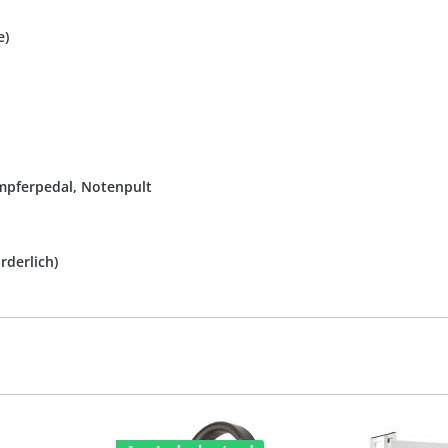
e)
ämpferpedal, Notenpult
rderlich)