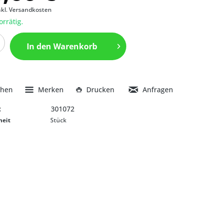
nkl. Versandkosten
orrätig.
In den
Warenkorb
chen
Merken
Drucken
Anfragen
:
301072
heit
Stück