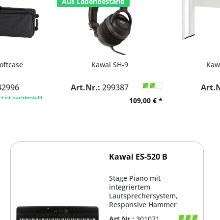
Aus Ladenbestand
oftcase
Kawai SH-9
Kaw
2996
Art.Nr.:
299387
Art.N
el ist nachbestellt
109,00 € *
Kawai ES-520 B
Stage Piano mit
integriertem
Lautsprechersystem,
Responsive Hammer
Compact II Tastatur mit
Art.Nr.:
301071