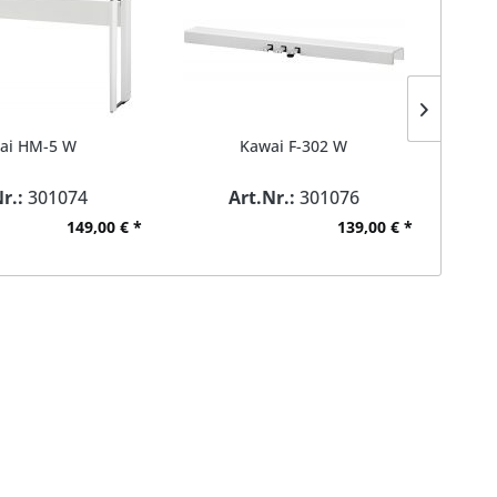
ai HM-5 W
Kawai F-302 W
Ka
r.:
301074
Art.Nr.:
301076
Ar
149,00 € *
139,00 € *