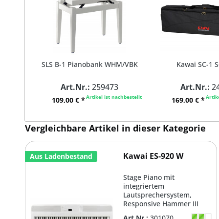
SLS B-1 Pianobank WHM/VBK
Kawai SC-1 S
Art.Nr.:
259473
Art.Nr.:
24
Artikel ist nachbestellt
Artik
109,00 € *
169,00 € *
Vergleichbare Artikel in dieser Kategorie
Kawai ES-920 W
Aus Ladenbestand
Stage Piano mit
integriertem
Lautsprechersystem,
Responsive Hammer III
Tastatur mit graduiert
Art.Nr.:
301070