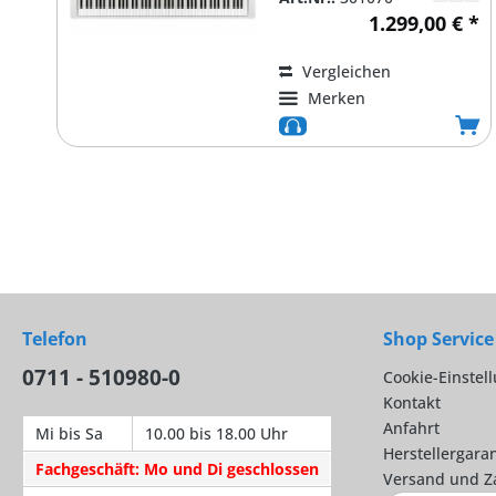
gewichteten Tasten,...
1.299,00 € *
Vergleichen
Merken
Telefon
Shop Service
0711 - 510980-0
Cookie-Einstel
Kontakt
Anfahrt
Mi bis Sa
10.00 bis 18.00 Uhr
Herstellergaran
Fachgeschäft: Mo und Di geschlossen
Versand und Z