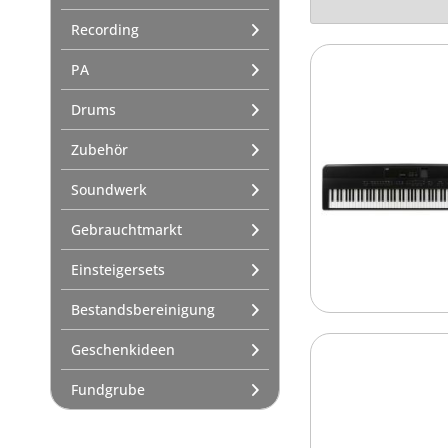
ohne Lautsprecher
Recording
Kopfhörer und Verstärker
Studiokopfhörer
PA
Zubehör
Drums
Pedale
Taschen & Cases
Zubehör
Abdeckungen
Soundwerk
Zubehör
Gebrauchtmarkt
Ständer/Stative
Keyboardständer
Einsteigersets
Netzteile
Bestandsbereinigung
Netzteile
Ersatzteile
Geschenkideen
Einsteigersets
Fundgrube