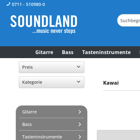
0711 - 510980-0
Gitarre
Bass
Tasteninstrumente
Preis
Kategorie
Kawai
von
10,00 €
bis
3829,00 €
Tasteninstrumente
Digitalpianos
Gitarre
Home-Pianos
Stage Pianos
Bass
Bundles
Tasteninstrumente
mit Lautsprecher