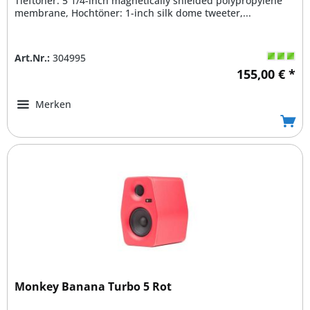
Tieftöner: 5 1/4-inch magnetically shielded polypropylene
membrane, Hochtöner: 1-inch silk dome tweeter,...
Art.Nr.:
304995
155,00 € *
Merken
Monkey Banana Turbo 5 Rot