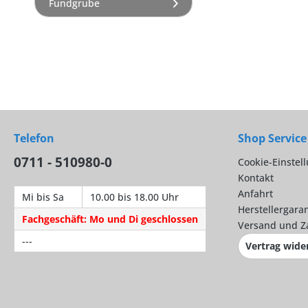
Fundgrube
Telefon
Shop Service
0711 - 510980-0
Cookie-Einstel
Kontakt
Anfahrt
Mi bis Sa
10.00 bis 18.00 Uhr
Herstellergaran
Fachgeschäft: Mo und Di geschlossen
Versand und Z
---
Vertrag wide