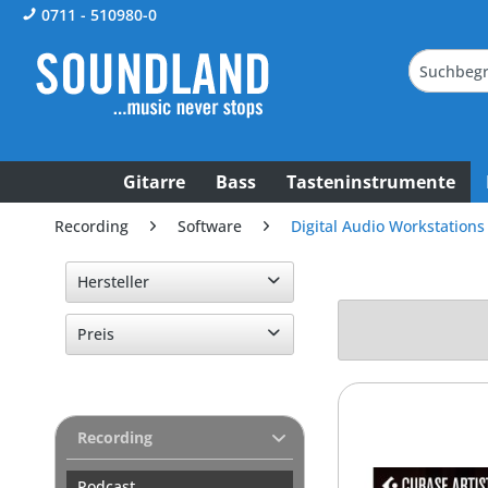
0711 - 510980-0
Gitarre
Bass
Tasteninstrumente
Recording
Software
Digital Audio Workstations
Hersteller
Steinberg
Preis
von
99,00 €
bis
549,00 €
Recording
Podcast