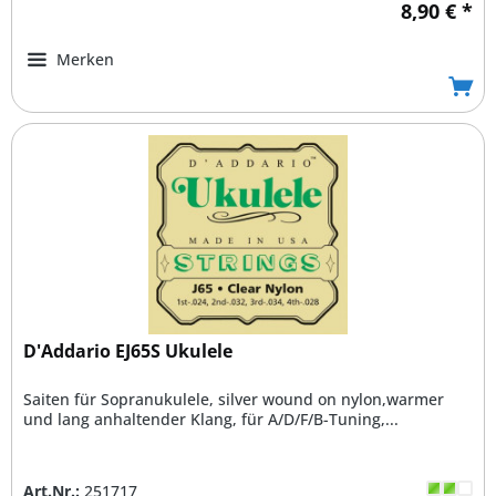
8,90 € *
Merken
D'Addario EJ65S Ukulele
Saiten für Sopranukulele, silver wound on nylon,warmer
und lang anhaltender Klang, für A/D/F/B-Tuning,...
Art.Nr.:
251717