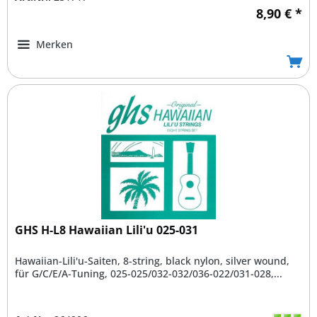
8,90 € *
Merken
GHS H-L8 Hawaiian Lili'u 025-031
Hawaiian-Lili'u-Saiten, 8-string, black nylon, silver wound,
für G/C/E/A-Tuning, 025-025/032-032/036-022/031-028,...