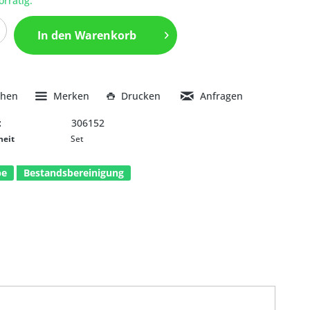
orrätig.
In den
Warenkorb
chen
Merken
Drucken
Anfragen
:
306152
heit
Set
be
Bestandsbereinigung