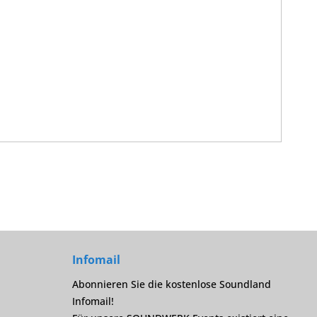
Infomail
Abonnieren Sie die kostenlose Soundland
Infomail!