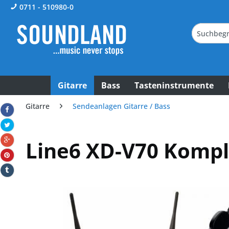
0711 - 510980-0
Gitarre
Bass
Tasteninstrumente
Gitarre
Sendeanlagen Gitarre / Bass
Line6 XD-V70 Komp