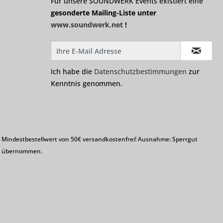
Für unsere SOUNDWERK Events existiert eine
gesonderte Mailing-Liste unter
www.soundwerk.net
!
Ich habe die
Datenschutzbestimmungen
zur
Kenntnis genommen.
em Mindestbestellwert von 50€ versandkostenfrei! Ausnahme: Sperrgut
ng übernommen.