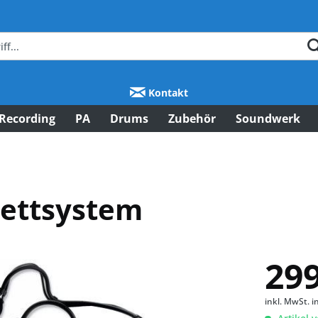
Kontakt
Recording
PA
Drums
Zubehör
Soundwerk
lettsystem
299
inkl. MwSt.
i