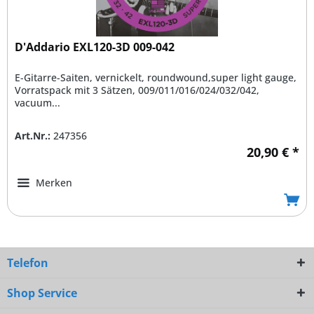
D'Addario EXL120-3D 009-042
E-Gitarre-Saiten, vernickelt, roundwound,super light gauge,
Vorratspack mit 3 Sätzen, 009/011/016/024/032/042,
vacuum...
Art.Nr.:
247356
20,90 € *
Merken
Telefon
Shop Service