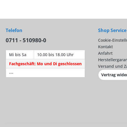
Telefon
Shop Service
0711 - 510980-0
Cookie-Einstel
Kontakt
Anfahrt
Mi bis Sa
10.00 bis 18.00 Uhr
Herstellergaran
Fachgeschäft: Mo und Di geschlossen
Versand und Z
---
Vertrag wide