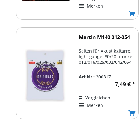
Merken
Martin M140 012-054
Saiten für Akustikgitarre,
light gauge, 80/20 bronze,
012/016/025/032/042/054,
Art.Nr.:
200317
7,49 € *
Vergleichen
Merken