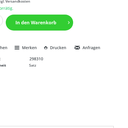
zgl. Versandkosten
orrätig.
In den
Warenkorb
chen
Merken
Drucken
Anfragen
:
298310
heit
Satz