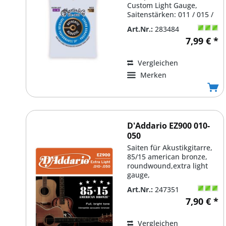
Custom Light Gauge,
Saitenstärken: 011 / 015 /
023 / 032 / 042 /...
Art.Nr.:
283484
7,99 € *
Vergleichen
Merken
D'Addario EZ900 010-
050
Saiten für Akustikgitarre,
85/15 american bronze,
roundwound,extra light
gauge,
010/014/022/030/040/050,
Art.Nr.:
247351
vacuum pack,...
7,90 € *
Vergleichen