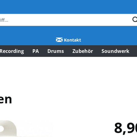
Kontakt
Recording
PA
Drums
Zubehör
Soundwerk
en
8,9