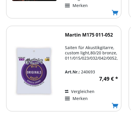
Merken
Martin M175 011-052
Saiten für Akustikgitarre,
custom light,80/20 bronze,
011/015/023/032/042/0052,
Art.Nr.:
240693
7,49 € *
Vergleichen
Merken