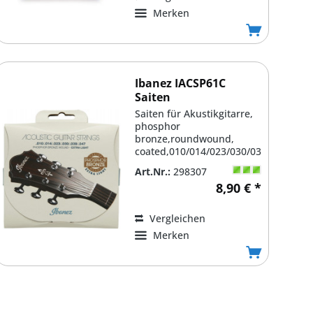
Merken
Ibanez IACSP61C
Saiten
Saiten für Akustikgitarre,
phosphor
bronze,roundwound,
coated,010/014/023/030/039/047
,extra light gauge,...
Art.Nr.:
298307
8,90 € *
Vergleichen
Merken