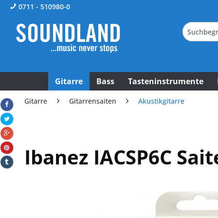
0711 - 510980-0
Gitarre
Bass
Tasteninstrumente
Gitarre
Gitarrensaiten
Akustikgitarre
Ibanez IACSP6C Sait