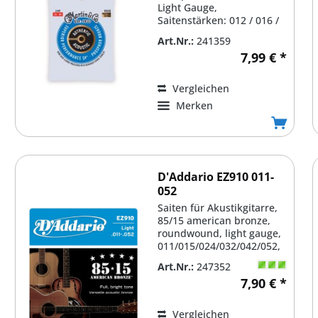
Light Gauge,
Saitenstärken: 012 / 016 /
025 / 032 / 042 / 054,...
Art.Nr.:
241359
7,99 € *
Vergleichen
Merken
D'Addario EZ910 011-
052
Saiten für Akustikgitarre,
85/15 american bronze,
roundwound, light gauge,
011/015/024/032/042/052,
vacuum pack, Made...
Art.Nr.:
247352
7,90 € *
Vergleichen