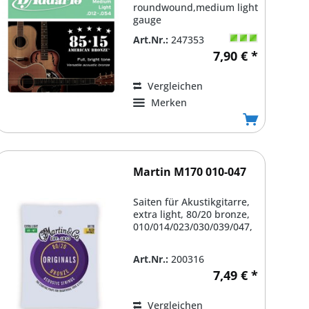
roundwound,medium light
gauge
,012/016/025/034/044/054,
Art.Nr.:
247353
vacuum...
7,90 € *
Vergleichen
Merken
Martin M170 010-047
Saiten für Akustikgitarre,
extra light, 80/20 bronze,
010/014/023/030/039/047,
Art.Nr.:
200316
7,49 € *
Vergleichen