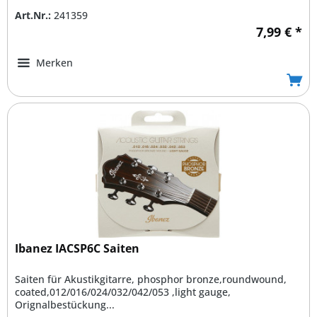
Art.Nr.:
241359
7,99 € *
Merken
Ibanez IACSP6C Saiten
Saiten für Akustikgitarre, phosphor bronze,roundwound,
coated,012/016/024/032/042/053 ,light gauge,
Orignalbestückung...