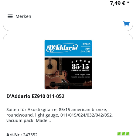
7,49 € *
Merken
D'Addario EZ910 011-052
Saiten für Akustikgitarre, 85/15 american bronze,
roundwound, light gauge, 011/015/024/032/042/052,
vacuum pack, Made...
Art.Nr.:
247352