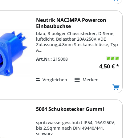
Neutrik NAC3MPA Powercon
Einbaubuchse
blau, 3 poliger Chassistecker, D-Serie,
luftdicht, Belastbar 20A/250V,VDE
Zulassung,4.8mm Steckanschlüsse, Typ
A...
Art.Nr.:
215008
4,50 € *
Vergleichen
Merken
5064 Schukostecker Gummi
spritzwassergeschützt IP54, 16A/250V,
bis 2.5qmm nach DIN 49440/441,
schwarz