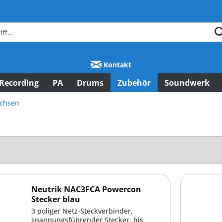
Kontakt
Recording
PA
Drums
Zubehör
Soundwerk
uchsen
Neutrik NAC3FCA Powercon
Stecker blau
3 poliger Netz-Steckverbinder,
spannungsführender Stecker, bis