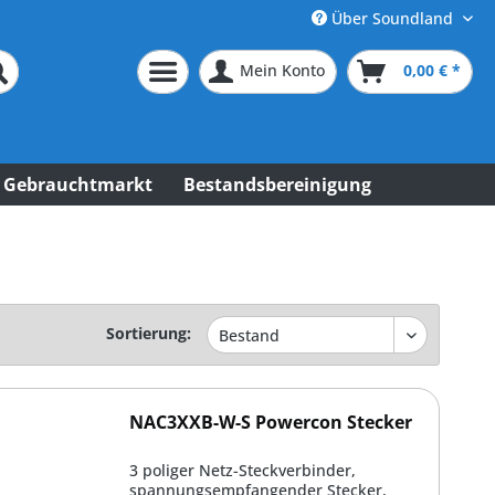
Über Soundland
Mein Konto
0,00 € *
Gebrauchtmarkt
Bestandsbereinigung
Sortierung:
NAC3XXB-W-S Powercon Stecker
3 poliger Netz-Steckverbinder,
spannungsempfangender Stecker,