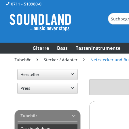
0711 - 510980-0
Gitarre
Bass
Tasteninstrumente
Zubehör
Stecker / Adapter
Netzstecker und B
Hersteller
Adam Hall
Preis
Neutrik
SLPro Kabel
von
2,50 €
bis
22,60 €
Southwest Cables
Zubehör
Geschenkideen