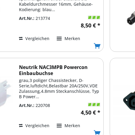
Kabeldurchmesser 16mm, Gehäuse-
Kodierung: blau...
Art.Nr.:
213774
8,50 € *
Vergleichen
Merken
Neutrik NAC3MPB Powercon
Einbaubuchse
grau,3 poliger Chassistecker, D-
Serie,luftdicht,Belastbar 20A/250V,VDE
Zulassung,4.8mm Steckanschlüsse, Typ
B Power...
Art.Nr.:
220708
4,50 € *
Vergleichen
Merken