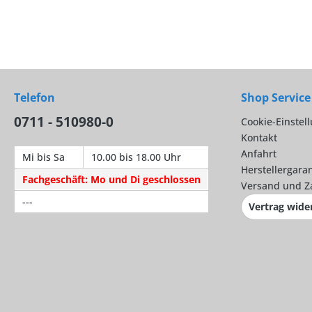
Telefon
Shop Service
0711 - 510980-0
Cookie-Einstel
Kontakt
Anfahrt
Mi bis Sa
10.00 bis 18.00 Uhr
Herstellergaran
Fachgeschäft: Mo und Di geschlossen
Versand und Z
---
Vertrag wide