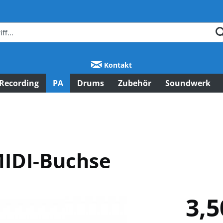
Kontakt
Recording
PA
Drums
Zubehör
Soundwerk
MIDI-Buchse
3,5