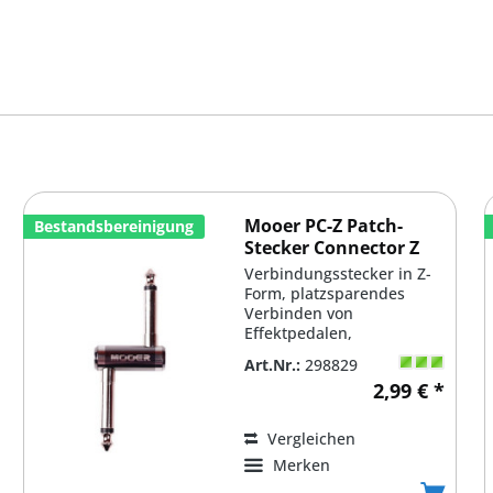
Mooer PC-Z Patch-
Bestandsbereinigung
Stecker Connector Z
Verbindungsstecker in Z-
Form, platzsparendes
Verbinden von
Effektpedalen,
unverpackt, Restbestände
Art.Nr.:
298829
von Demoboards
2,99 € *
Vergleichen
Merken