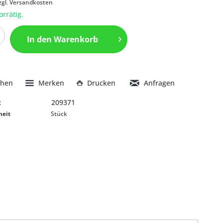
zgl. Versandkosten
orrätig.
In den
Warenkorb
chen
Merken
Drucken
Anfragen
:
209371
heit
Stück