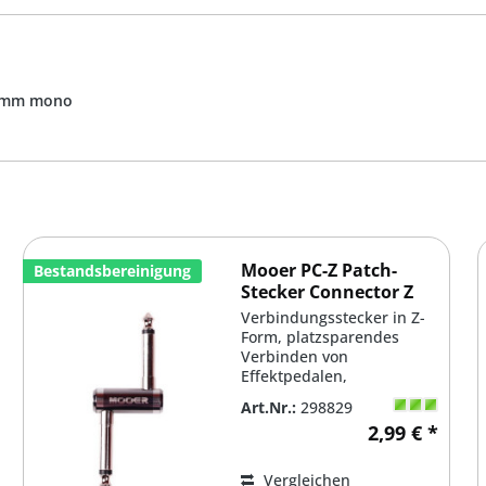
.3mm mono
Mooer PC-Z Patch-
Bestandsbereinigung
Stecker Connector Z
Verbindungsstecker in Z-
Form, platzsparendes
Verbinden von
Effektpedalen,
unverpackt, Restbestände
Art.Nr.:
298829
von Demoboards
2,99 € *
Vergleichen