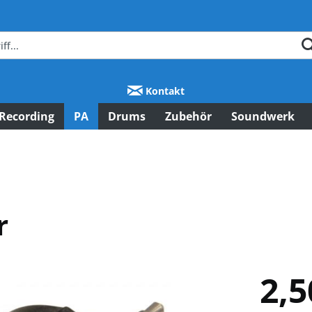
Kontakt
Recording
PA
Drums
Zubehör
Soundwerk
r
2,5