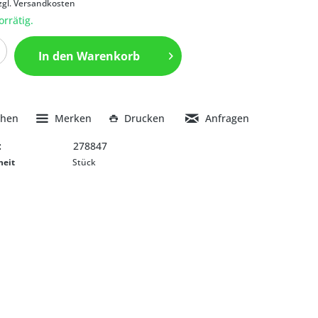
zgl. Versandkosten
orrätig.
In den
Warenkorb
chen
Merken
Drucken
Anfragen
:
278847
heit
Stück