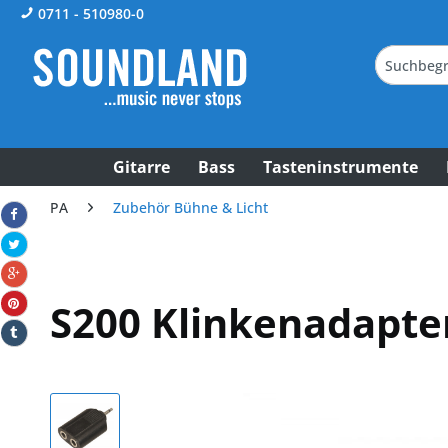
0711 - 510980-0
Gitarre
Bass
Tasteninstrumente
PA
Zubehör Bühne & Licht
S200 Klinkenadapte