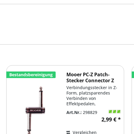
Mooer PC-Z Patch-
Bestandsbereinigung
Stecker Connector Z
Verbindungsstecker in Z-
Form, platzsparendes
Verbinden von
Effektpedalen,
unverpackt, Restbestände
Art.Nr.:
298829
von Demoboards
2,99 € *
Vergleichen