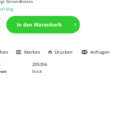
zgl. Versandkosten
orrätig.
In den
Warenkorb
chen
Merken
Drucken
Anfragen
:
205356
heit
Stück