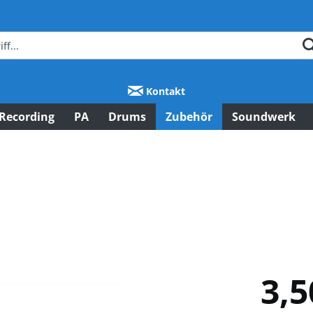
Kontakt
Recording
PA
Drums
Zubehör
Soundwerk
3,5