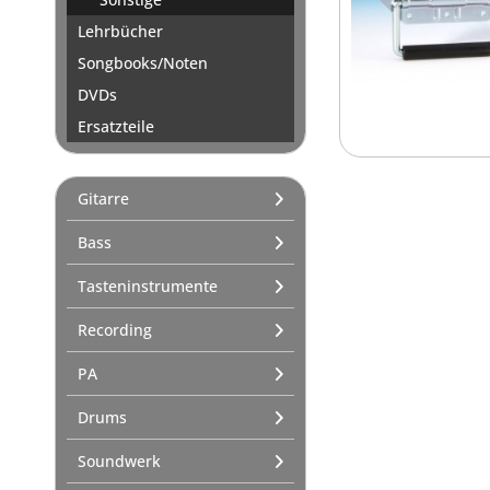
Lehrbücher
Songbooks/Noten
DVDs
Ersatzteile
Gitarre
Bass
Tasteninstrumente
Recording
PA
Drums
Soundwerk