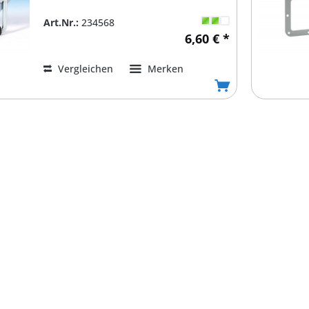
Art.Nr.:
234568
6,60 € *
Vergleichen
Merken