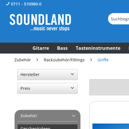
0711 - 510980-0
Gitarre
Bass
Tasteninstrumente
Zubehör
Rackzubehör/Fittings
Griffe
Hersteller
Adam Hall
Preis
von
1,00 €
bis
8,00 €
Zubehör
Geschenkideen