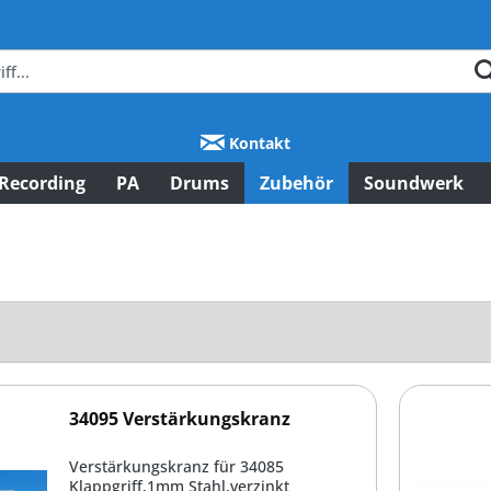
Kontakt
Recording
PA
Drums
Zubehör
Soundwerk
34095 Verstärkungskranz
Verstärkungskranz für 34085
Klappgriff,1mm Stahl,verzinkt