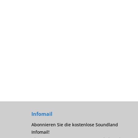
Infomail
Abonnieren Sie die kostenlose Soundland
Infomail!