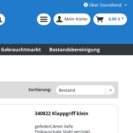
Über Soundland
Mein Konto
0,00 € *
Gebrauchtmarkt
Bestandsbereinigung
Sortierung:
340822 Klappgriff klein
gefedert,8mm tiefe
Einbauschale,Stahl,verzinkt,