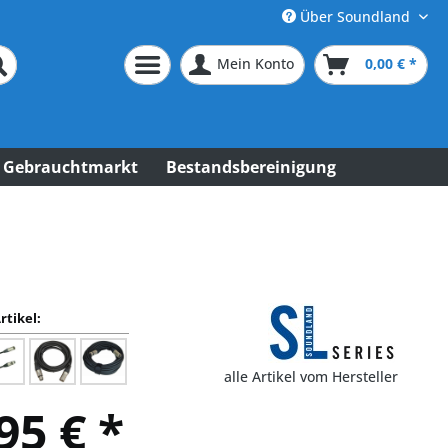
Über Soundland
Mein Konto
0,00 € *
Gebrauchtmarkt
Bestandsbereinigung
rtikel:
alle Artikel vom Hersteller
95 € *