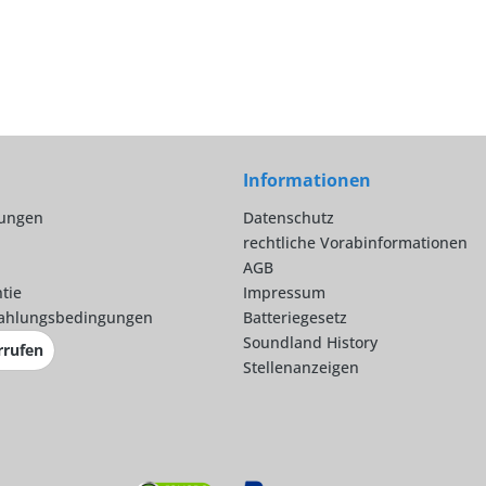
Informationen
lungen
Datenschutz
rechtliche Vorabinformationen
AGB
tie
Impressum
ahlungsbedingungen
Batteriegesetz
Soundland History
rrufen
Stellenanzeigen