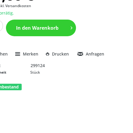
nkl. Versandkosten
orrätig.
In den
Warenkorb
chen
Merken
Drucken
Anfragen
:
299124
heit
Stück
nbestand