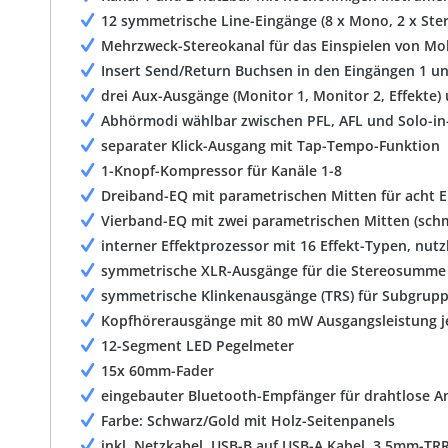
12 symmetrische Line-Eingänge (8 x Mono, 2 x Ste
Mehrzweck-Stereokanal für das Einspielen von Mo
Insert Send/Return Buchsen in den Eingängen 1 u
drei Aux-Ausgänge (Monitor 1, Monitor 2, Effekt
Abhörmodi wählbar zwischen PFL, AFL und Solo-in-
separater Klick-Ausgang mit Tap-Tempo-Funktion
1-Knopf-Kompressor für Kanäle 1-8
Dreiband-EQ mit parametrischen Mitten für acht E
Vierband-EQ mit zwei parametrischen Mitten (sch
interner Effektprozessor mit 16 Effekt-Typen, nutz
symmetrische XLR-Ausgänge für die Stereosumme
symmetrische Klinkenausgänge (TRS) für Subgrup
Kopfhörerausgänge mit 80 mW Ausgangsleistung j
12-Segment LED Pegelmeter
15x 60mm-Fader
eingebauter Bluetooth-Empfänger für drahtlose 
Farbe: Schwarz/Gold mit Holz-Seitenpanels
inkl. Netzkabel, USB-B auf USB-A Kabel, 3,5mm-T