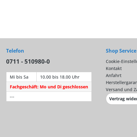
Telefon
Shop Service
0711 - 510980-0
Cookie-Einstel
Kontakt
Anfahrt
Mi bis Sa
10.00 bis 18.00 Uhr
Herstellergaran
Fachgeschäft: Mo und Di geschlossen
Versand und Z
---
Vertrag wide