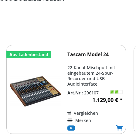
Tascam Model 24
Aus Ladenbestand
22-Kanal-Mischpult mit
eingebautem 24-Spur-
Recorder und USB-
Audiointerface,
Mehrspuraufnahme-
Art.Nr.:
296107
Modul, nutzt SD-Karten...
1.129,00 € *
Vergleichen
Merken