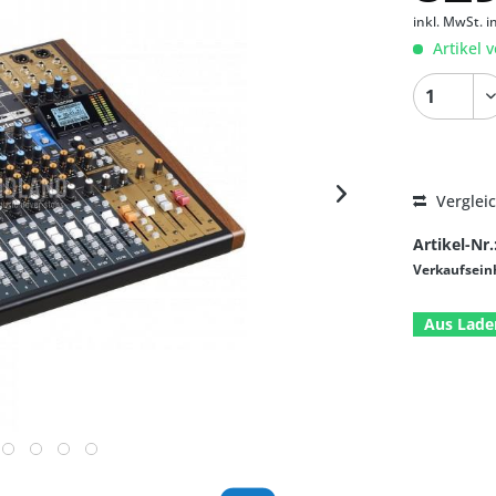
inkl. MwSt.
i
Artikel v
Verglei
Artikel-Nr.
Verkaufsein
Aus Lade