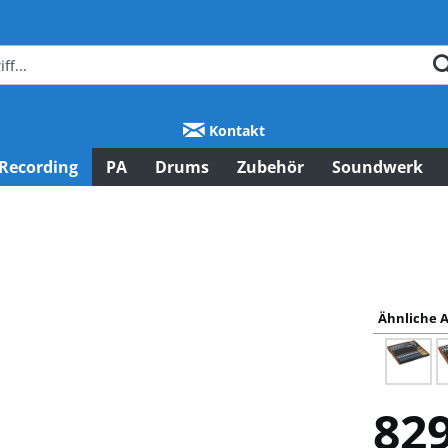
Kontakt
Recording
PA
Drums
Zubehör
Soundwerk
Ähnliche A
829