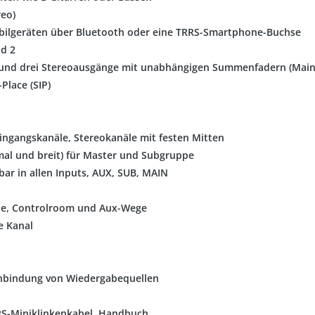
reo)
bilgeräten über Bluetooth oder eine TRRS-Smartphone-Buchse
nd 2
e) und drei Stereoausgänge mit unabhängigen Summenfadern (Main
Place (SIP)
ingangskanäle, Stereokanäle mit festen Mitten
mal und breit) für Master und Subgruppe
bar in allen Inputs, AUX, SUB, MAIN
pe, Controlroom und Aux-Wege
e Kanal
Anbindung von Wiedergabequellen
RRS-Miniklinkenkabel, Handbuch