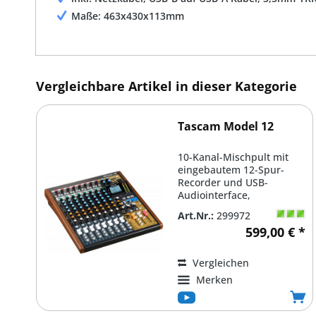
Maße: 463x430x113mm
Vergleichbare Artikel in dieser Kategorie
Tascam Model 12
10-Kanal-Mischpult mit
eingebautem 12-Spur-
Recorder und USB-
Audiointerface,
Mehrspuraufnahme-
Art.Nr.:
299972
Modul, nutzt SD-Karten...
599,00 € *
Vergleichen
Merken