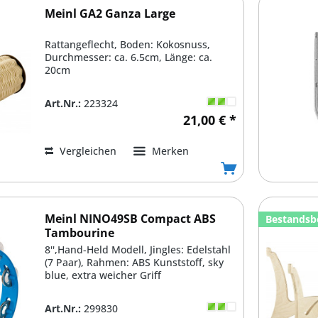
Meinl GA2 Ganza Large
Rattangeflecht, Boden: Kokosnuss,
Durchmesser: ca. 6.5cm, Länge: ca.
20cm
Art.Nr.:
223324
21,00 € *
Vergleichen
Merken
Meinl NINO49SB Compact ABS
Bestandsb
Tambourine
8'',Hand-Held Modell, Jingles: Edelstahl
(7 Paar), Rahmen: ABS Kunststoff, sky
blue, extra weicher Griff
Art.Nr.:
299830