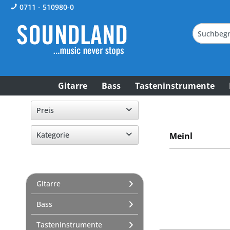
0711 - 510980-0
Gitarre
Bass
Tasteninstrumente
Preis
Kategorie
Meinl
von
0,25 €
bis
519,00 €
Drums
Cymbals / Gongs & Sounds
Gitarre
Hihat
Crash
Bass
Ride
Tasteninstrumente
Drum Hardware