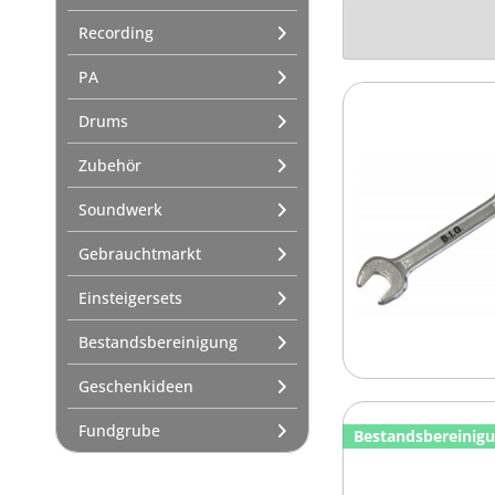
Beckenständer / Beckenarme
Recording
Percussion
Musikalische Früherziehung
PA
Cajons
Drums
Djemben / Darboukas
Handtrommeln
Zubehör
Handpans
Soundwerk
Kleinpercussion
Musikalische Früherziehung
Gebrauchtmarkt
Cajon Add-ons
Einsteigersets
Tamburine
Shaker / Maracas
Bestandsbereinigung
Claves
Geschenkideen
Guiros / Cabasas
Chimes
Fundgrube
Bestandsbereinig
Triangeln / Cymbeln
Klangschalen