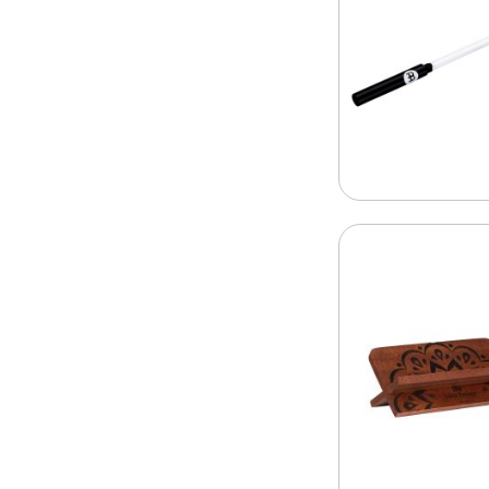
Effektpercussion / Pfeifen
Ethno Percussion
Sonstige
Percussion Hardware
Stative
Klammern / Halter
Sonstige
Drumsticks
Mallets / Percussion Sticks
Drum Cases & Bags
Percussion / Zubehör
Drum Zubehör
Übungspads
Teppiche / Handschuhe
Pflegemittel / Reiniger
Bestandsbereinigung
Geschenkideen