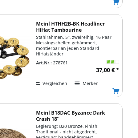
Meinl HTHH2B-BK Headliner
HiHat Tambourine
Stahlrahmen, 5'', zweireihig, 16 Paar
Messingschellen gehämmert,
montierbar an jeden Standard
HiHatständer
Art.Nr.:
278761
37,00 € *
Vergleichen
Merken
Meinl B18DAC Byzance Dark
Crash 18''
Legierung: B20 Bronze, Finish:
Traditional - nicht abgedreht,
Fertigung: handgehämmert