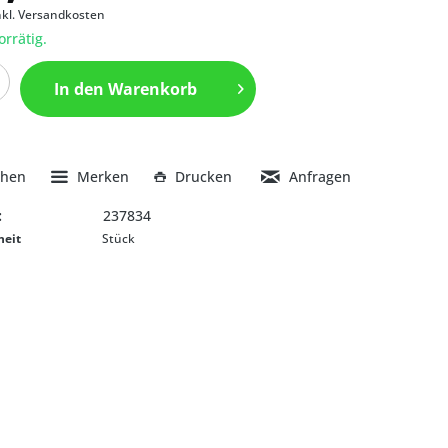
nkl. Versandkosten
orrätig.
In den
Warenkorb
chen
Merken
Drucken
Anfragen
:
237834
heit
Stück