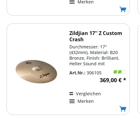
Merken
Zildjian 17'' Z Custom
Crash
Durchmesser: 17''
(432mm), Material: B20
Bronze, Finish: Brilliant,
Heller Sound mit
explosivem Crash & Cut,
Art.Nr.:
306105
Sehr...
369,00 € *
Vergleichen
Merken