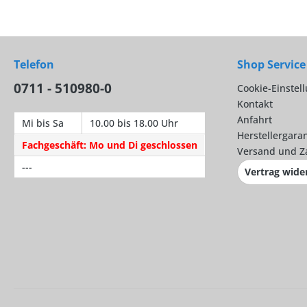
Telefon
Shop Service
0711 - 510980-0
Cookie-Einstel
Kontakt
Anfahrt
Mi bis Sa
10.00 bis 18.00 Uhr
Herstellergaran
Fachgeschäft: Mo und Di geschlossen
Versand und Z
---
Vertrag wide