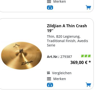
Merken
Zildjian A Thin Crash
19''
Thin, B20 Legierung,
Traditional Finish, Avedis
Serie
Art.Nr.:
279387
369,00 € *
Vergleichen
Merken