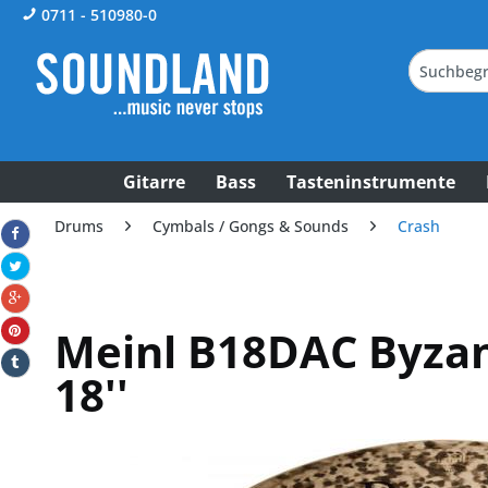
0711 - 510980-0
Gitarre
Bass
Tasteninstrumente
Drums
Cymbals / Gongs & Sounds
Crash
Meinl B18DAC Byzan
18''