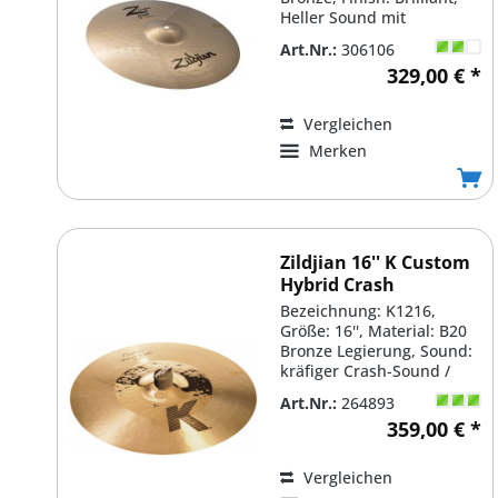
Heller Sound mit
explosivem Crash & Cut,
Art.Nr.:
306106
Sehr...
329,00 € *
Vergleichen
Merken
Zildjian 16'' K Custom
Hybrid Crash
Bezeichnung: K1216,
Größe: 16'', Material: B20
Bronze Legierung, Sound:
kräfiger Crash-Sound /
Kombination aus dunkle...
Art.Nr.:
264893
359,00 € *
Vergleichen