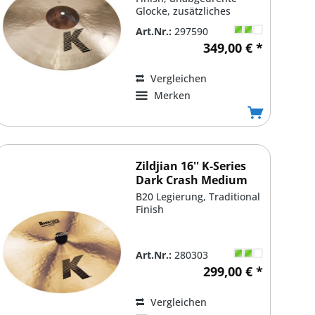
Glocke, zusätzliches
''Cluster'' Hammering
Art.Nr.:
297590
349,00 € *
Vergleichen
Merken
Zildjian 16'' K-Series
Dark Crash Medium
Thin
B20 Legierung, Traditional
Finish
Art.Nr.:
280303
299,00 € *
Vergleichen