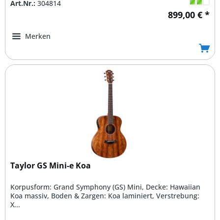
Art.Nr.:
304814
899,00 € *
Merken
Taylor GS Mini-e Koa
Korpusform: Grand Symphony (GS) Mini, Decke: Hawaiian
Koa massiv, Boden & Zargen: Koa laminiert, Verstrebung:
X...