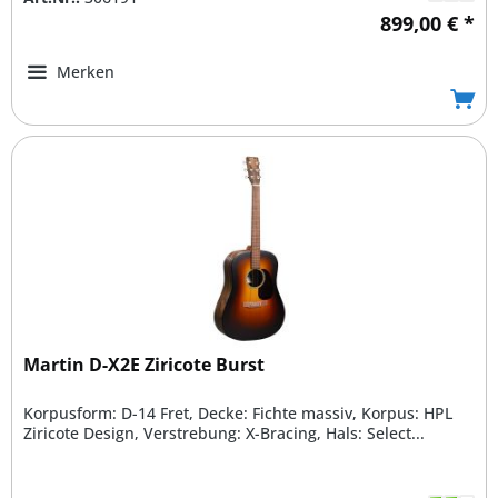
899,00 € *
Merken
Martin D-X2E Ziricote Burst
Korpusform: D-14 Fret, Decke: Fichte massiv, Korpus: HPL
Ziricote Design, Verstrebung: X-Bracing, Hals: Select...