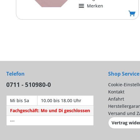
Merken
Telefon
Shop Service
0711 - 510980-0
Cookie-Einstel
Kontakt
Anfahrt
Mi bis Sa
10.00 bis 18.00 Uhr
Herstellergaran
Fachgeschäft: Mo und Di geschlossen
Versand und Z
---
Vertrag wide