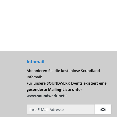
Infomail
Abonnieren Sie die kostenlose Soundland
Infomail!
Für unsere SOUNDWERK Events existiert eine
gesonderte Mailing-Liste unter
www.soundwerk.net
!