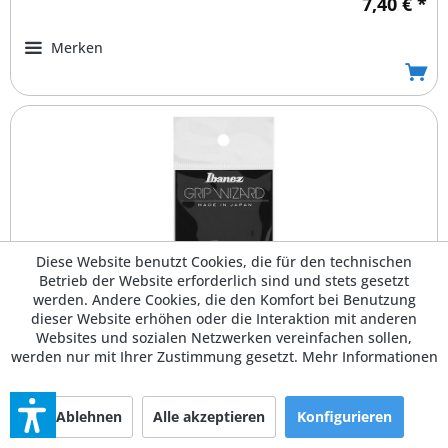
7,40 € *
Merken
Diese Website benutzt Cookies, die für den technischen
Betrieb der Website erforderlich sind und stets gesetzt
werden. Andere Cookies, die den Komfort bei Benutzung
Ibanez Plektren PPA-16HRG-DB
dieser Website erhöhen oder die Interaktion mit anderen
Websites und sozialen Netzwerken vereinfachen sollen,
Polyacetal, deep blue, heavy, Rubber Grip, Packung mit 6
werden nur mit Ihrer Zustimmung gesetzt.
Mehr Informationen
Stück
Ablehnen
Alle akzeptieren
Konfigurieren
Art.Nr.:
295171