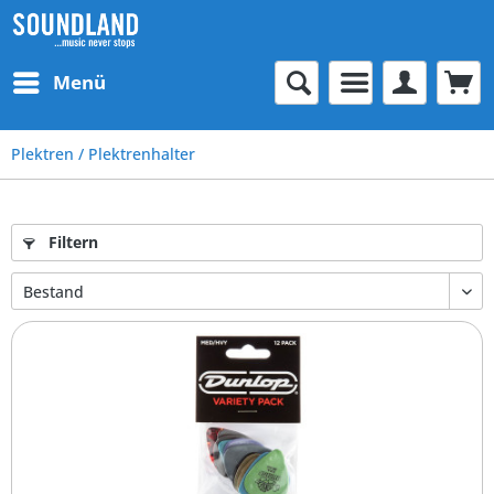
Menü
Plektren / Plektrenhalter
Filtern