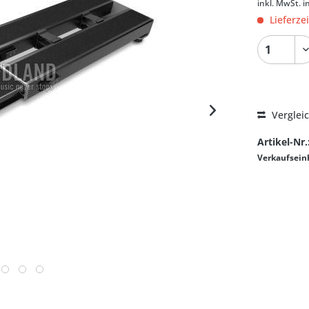
inkl. MwSt.
i
Lieferze
Verglei
Artikel-Nr.
Verkaufsein