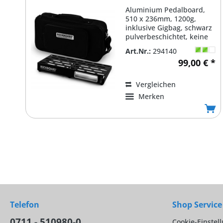
Aluminium Pedalboard,
510 x 236mm, 1200g,
inklusive Gigbag, schwarz
pulverbeschichtet, keine
Schweissnähte,
Art.Nr.:
294140
optimiert...
99,00 € *
Vergleichen
Merken
Telefon
Shop Service
0711 - 510980-0
Cookie-Einstel