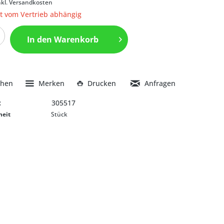
nkl. Versandkosten
it vom Vertrieb abhängig
In den
Warenkorb
chen
Merken
Drucken
Anfragen
:
305517
heit
Stück