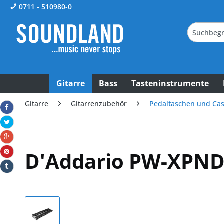
0711 - 510980-0
Gitarre
Bass
Tasteninstrumente
Gitarre
Gitarrenzubehör
Pedaltaschen und Ca
D'Addario PW-XPND