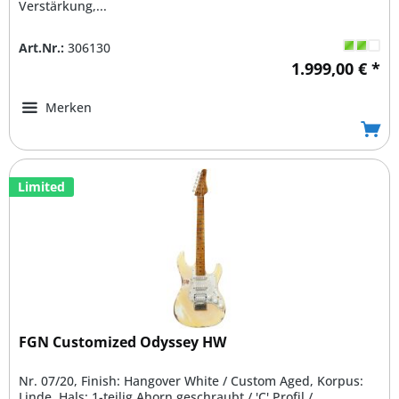
Verstärkung,...
Art.Nr.:
306130
1.999,00 € *
Merken
Limited
FGN Customized Odyssey HW
Nr. 07/20, Finish: Hangover White / Custom Aged, Korpus:
Linde, Hals: 1-teilig Ahorn geschraubt / 'C' Profil /...