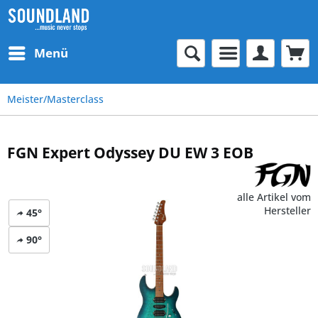
Menü
Meister/Masterclass
FGN Expert Odyssey DU EW 3 EOB
alle Artikel vom
Hersteller
45°
90°