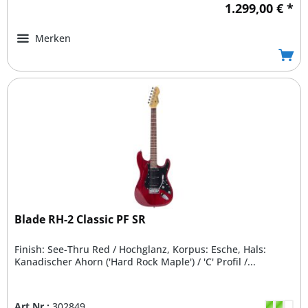
1.299,00 € *
Merken
Blade RH-2 Classic PF SR
Finish: See-Thru Red / Hochglanz, Korpus: Esche, Hals:
Kanadischer Ahorn ('Hard Rock Maple') / 'C' Profil /...
Art.Nr.:
302849