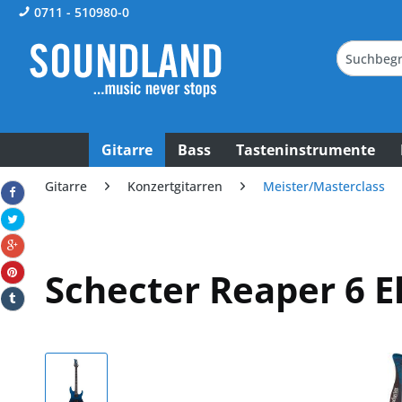
0711 - 510980-0
Gitarre
Bass
Tasteninstrumente
Gitarre
Konzertgitarren
Meister/Masterclass
Schecter Reaper 6 E