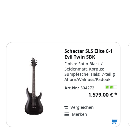
Schecter SLS Elite C-1
Evil Twin SBK
Finish: Satin Black /
Seidenmatt, Korpus:
Sumpfesche, Hals: 7-teilig
Ahorn/Walnuss/Padouk
mit Kohlefaser-
Art.Nr.:
304272
Verstärkung,...
1.579,00 € *
Vergleichen
Merken