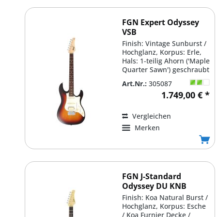
FGN Expert Odyssey
VSB
Finish: Vintage Sunburst /
Hochglanz, Korpus: Erle,
Hals: 1-teilig Ahorn ('Maple
Quarter Sawn') geschraubt
/ 'U'...
Art.Nr.:
305087
1.749,00 € *
Vergleichen
Merken
FGN J-Standard
Odyssey DU KNB
Finish: Koa Natural Burst /
Hochglanz, Korpus: Esche
/ Koa Furnier Decke /