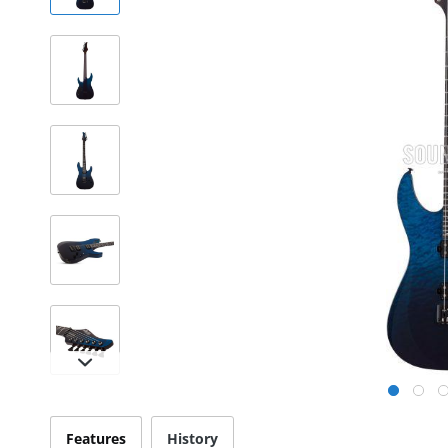
Features
History