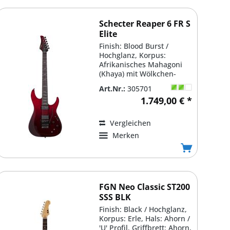
Schecter Reaper 6 FR S
Elite
Finish: Blood Burst /
Hochglanz, Korpus:
Afrikanisches Mahagoni
(Khaya) mit Wölkchen-
Ahorn ('Quilted Maple')
Art.Nr.:
305701
Decke /...
1.749,00 € *
Vergleichen
Merken
FGN Neo Classic ST200
SSS BLK
Finish: Black / Hochglanz,
Korpus: Erle, Hals: Ahorn /
'U' Profil, Griffbrett: Ahorn,