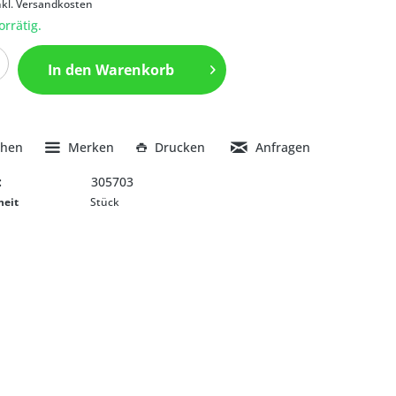
nkl. Versandkosten
orrätig.
In den
Warenkorb
chen
Merken
Drucken
Anfragen
:
305703
heit
Stück