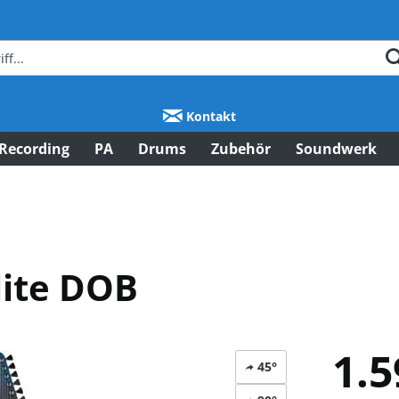
Kontakt
Recording
PA
Drums
Zubehör
Soundwerk
lite DOB
1.5
45°