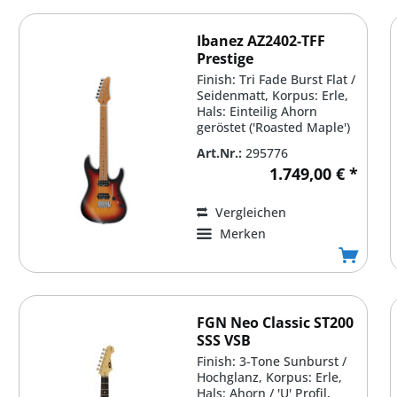
Ibanez AZ2402-TFF
Prestige
Finish: Tri Fade Burst Flat /
Seidenmatt, Korpus: Erle,
Hals: Einteilig Ahorn
geröstet ('Roasted Maple')
/ AZ 'Oval...
Art.Nr.:
295776
1.749,00 € *
Vergleichen
Merken
FGN Neo Classic ST200
SSS VSB
Finish: 3-Tone Sunburst /
Hochglanz, Korpus: Erle,
Hals: Ahorn / 'U' Profil,