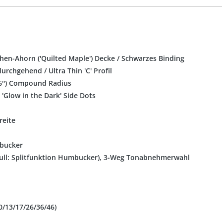
hen-Ahorn ('Quilted Maple') Decke / Schwarzes Binding
urchgehend / Ultra Thin 'C' Profil
16'') Compound Radius
y 'Glow in the Dark' Side Dots
reite
mbucker
Pull: Splitfunktion Humbucker), 3-Weg Tonabnehmerwahl
0/13/17/26/36/46)