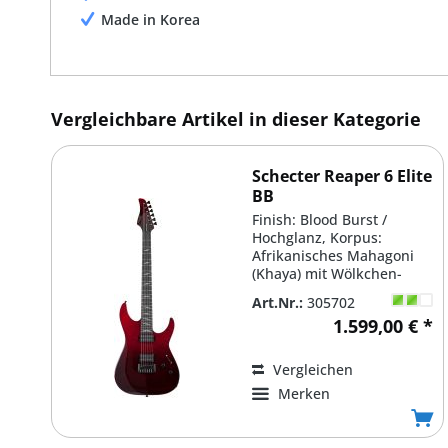
Made in Korea
Vergleichbare Artikel in dieser Kategorie
Schecter Reaper 6 Elite
BB
Finish: Blood Burst /
Hochglanz, Korpus:
Afrikanisches Mahagoni
(Khaya) mit Wölkchen-
Ahorn ('Quilted Maple')
Art.Nr.:
305702
Decke /...
1.599,00 € *
Vergleichen
Merken