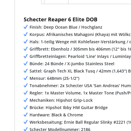
Schecter Reaper 6 Elite DOB
Finish: Deep Ocean Blue / Hochglanz
Korpus: Afrikanisches Mahagoni (Khaya) mit Wölkc
Hals: 1-teilig Wenge mit Kohlefaser-Verstärkung / d
Griffbrett: Ebenholz / 305mm bis 406mm (12'' bis 
Griffbretteinlagen: Pearloid 'Line' Inlays / Luminla
Bünde: 24 Bünde / X-Jumbo Stainless Steel
Sattel: Graph Tech XL Black Tusq / 42mm (1,643'') B
Mensur: 648mm (25-1/2'')
Tonabnehmer: 2x Schecter USA 'San Andreas' Hu
Regler: 1x Master Volume, 1x Master Tone (Push/
Mechaniken: Hipshot Grip-Lock
Brücke: Hipshot Ibby HM Guitar Bridge
Hardware: Black & Chrome
Werksbesaitung: Ernie Ball Regular Slinky #2221 (1
Schecter Modellnummer: 2186