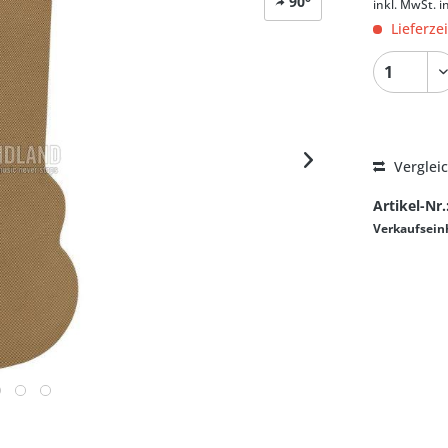
90°
inkl. MwSt.
i
Lieferze
Verglei
Artikel-Nr.
Verkaufsein