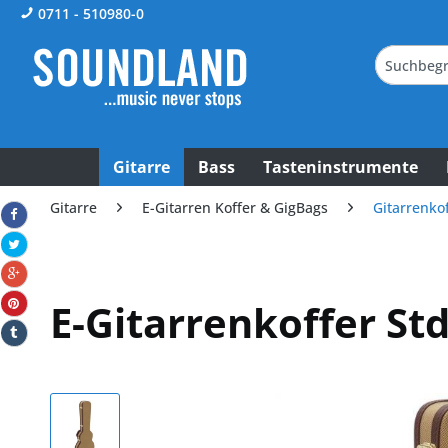
0711 - 510980-0
Gitarre
Bass
Tasteninstrumente
Gitarre
E-Gitarren Koffer & GigBags
Gitarrenko
E-Gitarrenkoffer St