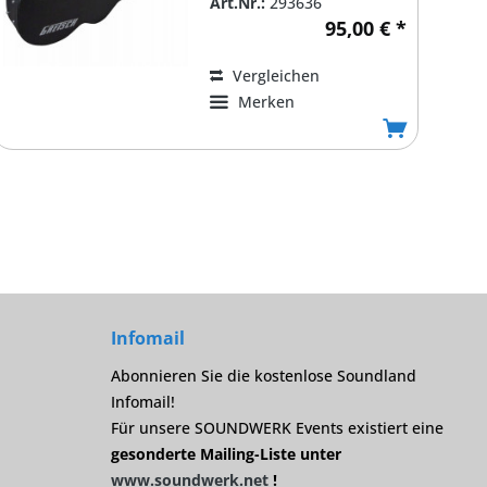
Art.Nr.:
293636
Innenfutter,chrom...
95,00 € *
Vergleichen
Merken
Infomail
Abonnieren Sie die kostenlose Soundland
Infomail!
Für unsere SOUNDWERK Events existiert eine
gesonderte Mailing-Liste unter
www.soundwerk.net
!