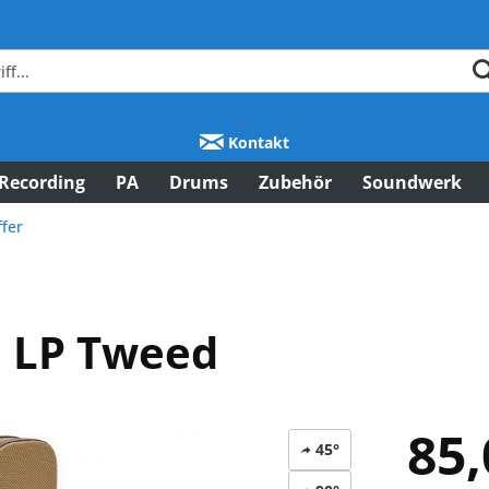
Kontakt
Recording
PA
Drums
Zubehör
Soundwerk
ffer
d LP Tweed
85,
45°