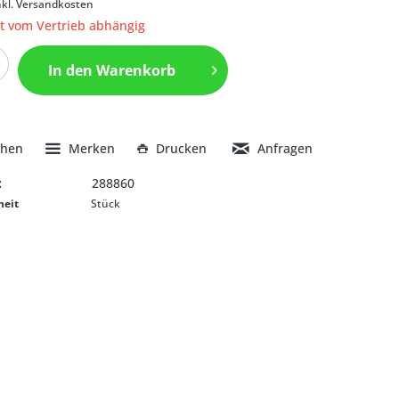
nkl. Versandkosten
it vom Vertrieb abhängig
In den
Warenkorb
chen
Merken
Drucken
Anfragen
:
288860
heit
Stück