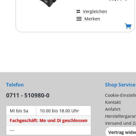
Vergleichen
Merken
Telefon
Shop Service
0711 - 510980-0
Cookie-Einstel
Kontakt
Anfahrt
Mi bis Sa
10.00 bis 18.00 Uhr
Herstellergaran
Fachgeschäft: Mo und Di geschlossen
Versand und Z
---
Vertrag wide