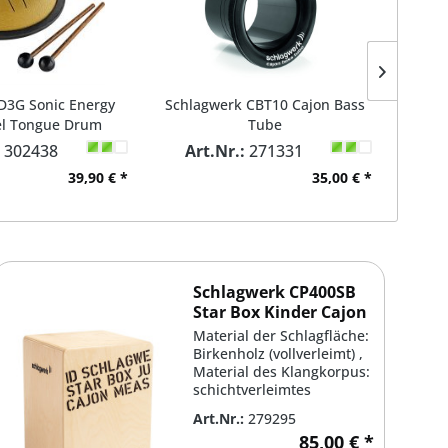
D3G Sonic Energy
Schlagwerk CBT10 Cajon Bass
Schla
el Tongue Drum
Tube
:
302438
Art.Nr.:
271331
39,90 € *
35,00 € *
Schlagwerk CP400SB
Star Box Kinder Cajon
Material der Schlagfläche:
Birkenholz (vollverleimt) ,
Material des Klangkorpus:
schichtverleimtes
Birkenholz ,...
Art.Nr.:
279295
85,00 € *