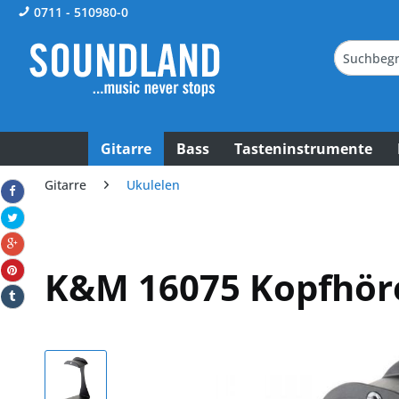
0711 - 510980-0
Gitarre
Bass
Tasteninstrumente
Gitarre
Ukulelen
K&M 16075 Kopfhöre