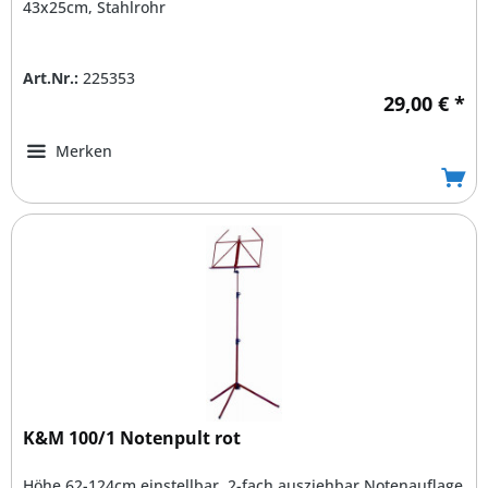
43x25cm, Stahlrohr
Art.Nr.:
225353
29,00 € *
Merken
K&M 100/1 Notenpult rot
Höhe 62-124cm einstellbar, 2-fach ausziehbar,Notenauflage