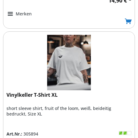
14,90 € *
Merken
Vinylkeller T-Shirt XL
short sleeve shirt, fruit of the loom, weiß, beideitig
bedruckt, Size XL
Art.Nr.:
305894