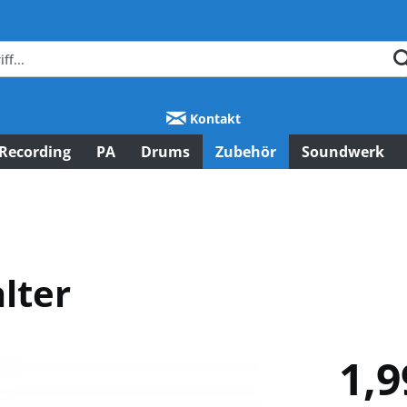
Kontakt
Recording
PA
Drums
Zubehör
Soundwerk
lter
1,9