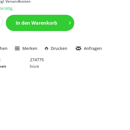
zgl. Versandkosten
orrätig.
In den
Warenkorb
chen
Merken
Drucken
Anfragen
:
274775
heit
Stück