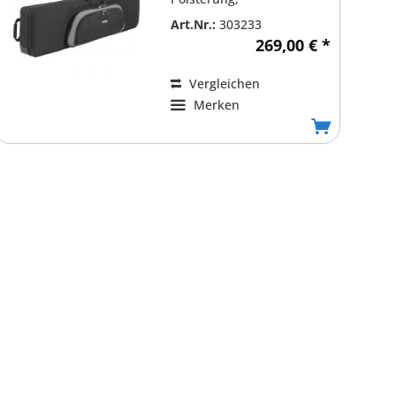
wasserabweisend,Verstärkung
Art.Nr.:
303233
an den...
269,00 € *
Vergleichen
Merken