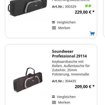
Maße: 1300 x 350 x 140
Art.Nr.:
300329
mm, Soundwear...
229,00 € *
Vergleichen
Merken
Soundwear
Professional 29114
Keyboardtasche mit
Rollen, Außentasche für
Zubehör, 25mm
Polsterung, Innenmaße
1140x450x180mm,
Art.Nr.:
304435
Soundwear Nr. 29114
209,00 € *
Vergleichen
Merken