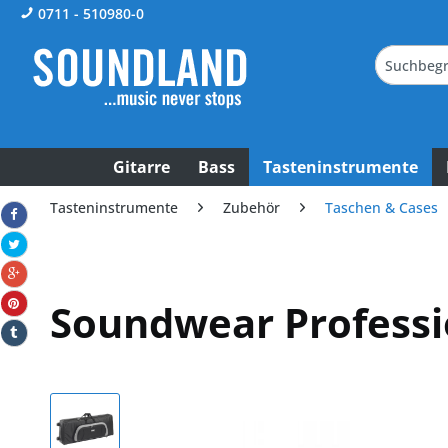
0711 - 510980-0
Gitarre
Bass
Tasteninstrumente
Tasteninstrumente
Zubehör
Taschen & Cases
Soundwear Professi