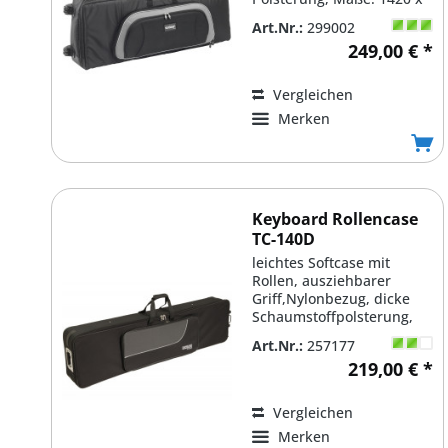
390 x 150 mm, Soundwear
Art.Nr.:
299002
Nr. 29142
249,00 € *
Vergleichen
Merken
Keyboard Rollencase
TC-140D
leichtes Softcase mit
Rollen, ausziehbarer
Griff,Nylonbezug, dicke
Schaumstoffpolsterung,
verstärkter Boden,...
Art.Nr.:
257177
219,00 € *
Vergleichen
Merken