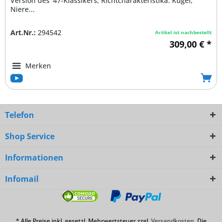
Version des '47-Klassikers, Richtcharakteristika: Kugel,
Niere...
Art.Nr.:
294542
Artikel ist nachbestellt
309,00 € *
Merken
Telefon
Shop Service
Informationen
Infomail
* Alle Preise inkl. gesetzl. Mehrwertsteuer zzgl.
Versandkosten
. Die