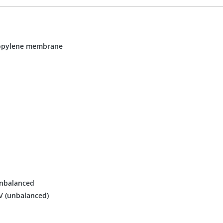
propylene membrane
nbalanced
V (unbalanced)