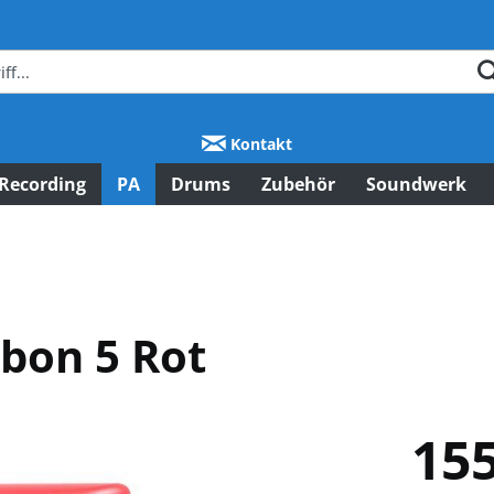
Kontakt
Recording
PA
Drums
Zubehör
Soundwerk
bon 5 Rot
155