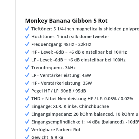
Monkey Banana Gibbon 5 Rot
Tieftöner: 5 1/4-inch magnetically shielded poly
Hochtöner: 1-inch silk dome tweeter
Frequenzgang: 48Hz - 22kHz
HF - Level: -6dB ~ +6 dB einstellbar bei 10KHz
LF - Level: -6dB ~ +6 dB einstellbar bei 100Hz
Trennfrequenz: 3kHz
LF - Verstärkerleistung: 45W
HF - Verstärkerleistung: 35W
Pegel HF / LF: 90dB / 95dB
THD + N bei Nennleistung HF / LF: 0.05% / 0.02%
Eingänge: XLR, Klinke, Chinchbuchse
Eingangsimpedanz: 20 kOhm balanced, 10 kOhm u
Eingangsempfindlichkeit: +4 dBu (balanced), -10dB
Verfügbare Farben: Rot
Gewicht: 5.9 kg