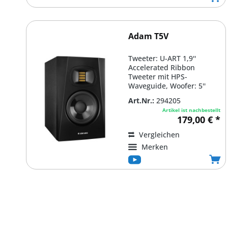
Adam T5V
Tweeter: U-ART 1,9''
Accelerated Ribbon
Tweeter mit HPS-
Waveguide, Woofer: 5''
Tieftöner (Polypropylen)
Art.Nr.:
294205
und...
Artikel ist nachbestellt
179,00 € *
Vergleichen
Merken