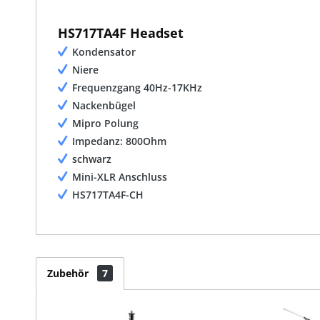
HS717TA4F Headset
Kondensator
Niere
Frequenzgang 40Hz-17KHz
Nackenbügel
Mipro Polung
Impedanz: 800Ohm
schwarz
Mini-XLR Anschluss
HS717TA4F-CH
Zubehör
7