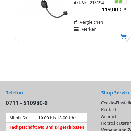
Art.Nr.:
213194
zusammenlegbar, 120cm
119,00 € *
Kabel
Vergleichen
Merken
Telefon
Shop Service
0711 - 510980-0
Cookie-Einstel
Kontakt
Anfahrt
Mi bis Sa
10.00 bis 18.00 Uhr
Herstellergaran
Fachgeschäft: Mo und Di geschlossen
Versand und Z