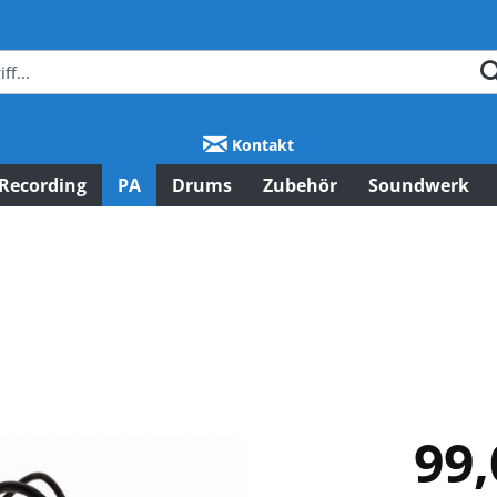
Kontakt
Recording
PA
Drums
Zubehör
Soundwerk
99,