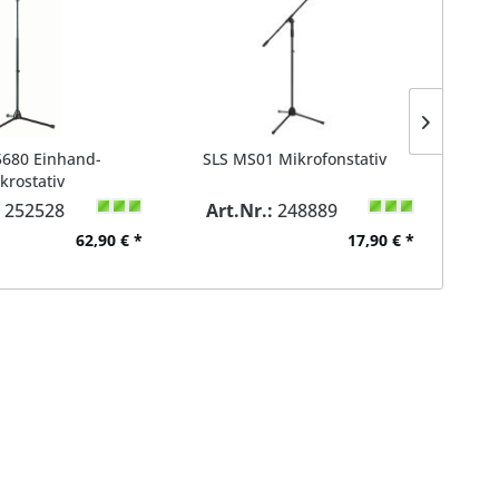
680 Einhand-
SLS MS01 Mikrofonstativ
LD
krostativ
:
252528
Art.Nr.:
248889
62,90 € *
17,90 € *