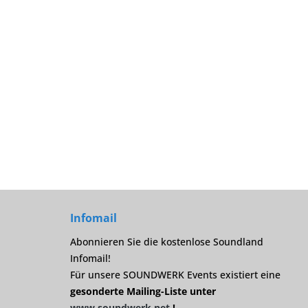
Infomail
Abonnieren Sie die kostenlose Soundland
Infomail!
Für unsere SOUNDWERK Events existiert eine
gesonderte Mailing-Liste unter
www.soundwerk.net
!