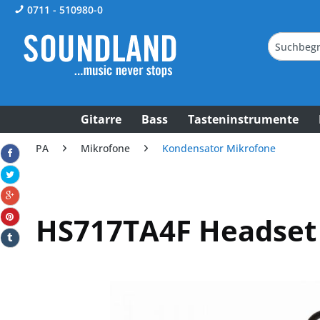
0711 - 510980-0
Gitarre
Bass
Tasteninstrumente
PA
Mikrofone
Kondensator Mikrofone
HS717TA4F Headset