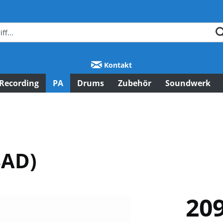
Kontakt
Recording
PA
Drums
Zubehör
Soundwerk
8AD)
209