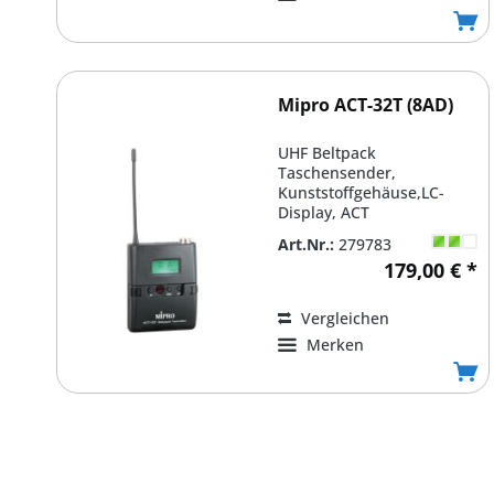
Mipro ACT-32T (8AD)
UHF Beltpack
Taschensender,
Kunststoffgehäuse,LC-
Display, ACT
Funktion,Mic/Gitarre Pegel
Art.Nr.:
279783
,Reichweite bis 100m,...
179,00 € *
Vergleichen
Merken