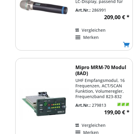
LC-Display, passend für
ACT/MA/MRM-Serie, 620-
Art.Nr.:
286991
644MHz...
209,00 € *
Vergleichen
Merken
Mipro MRM-70 Modul
(8AD)
UHF Empfangsmodul, 16
Frequenzen, ACT/SCAN
Funktion, Volumeregler,
Frequenzband 823-832
Mhz, für
Art.Nr.:
279813
MA505/705/708/808/909
199,00 € *
Vergleichen
Merken