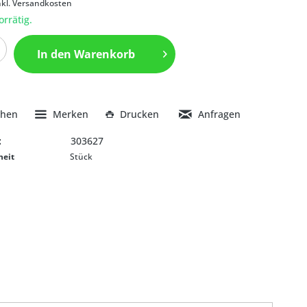
nkl. Versandkosten
orrätig.
In den
Warenkorb
chen
Merken
Drucken
Anfragen
:
303627
heit
Stück