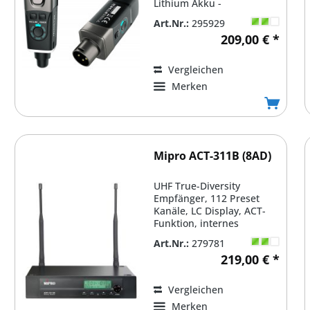
Lithium Akku -
wiederaufladbar, ca. 5
Art.Nr.:
295929
Stunden Akkulaufzeit,...
209,00 € *
Vergleichen
Merken
Mipro ACT-311B (8AD)
UHF True-Diversity
Empfänger, 112 Preset
Kanäle, LC Display, ACT-
Funktion, internes
Netzteil,bis zu 8 Systeme...
Art.Nr.:
279781
219,00 € *
Vergleichen
Merken