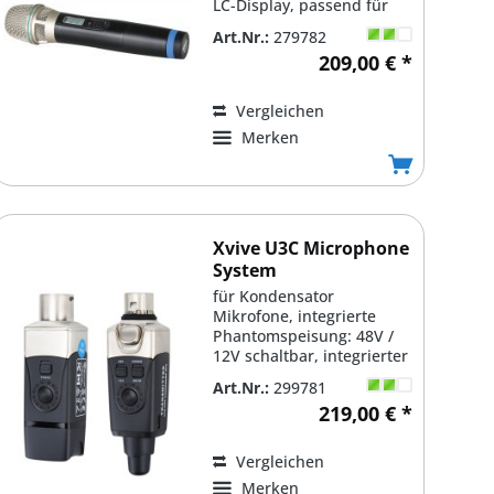
LC-Display, passend für
ACT/MA/MRM-Serie, 823-
Art.Nr.:
279782
832MHz...
209,00 € *
Vergleichen
Merken
Xvive U3C Microphone
System
für Kondensator
Mikrofone, integrierte
Phantomspeisung: 48V /
12V schaltbar, integrierter
Lithium Akku -...
Art.Nr.:
299781
219,00 € *
Vergleichen
Merken