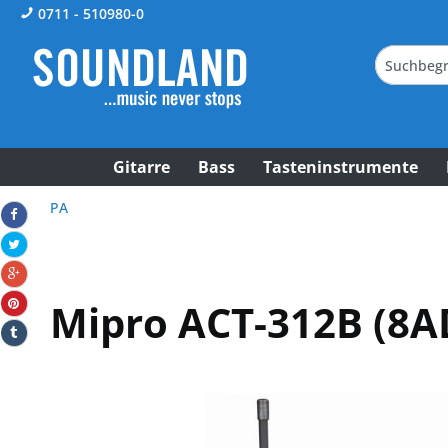
0711 - 510980-0
Gitarre
Bass
Tasteninstrumente
PA
Mipro ACT-312B (8A