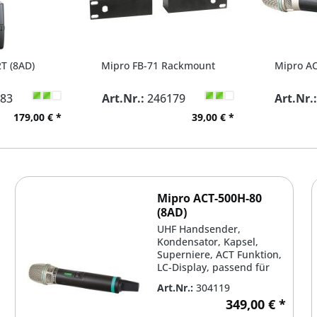
T (8AD)
Mipro FB-71 Rackmount
Mipro AC
83
Art.Nr.:
246179
Art.Nr.
179,00 € *
39,00 € *
Mipro ACT-500H-80
(8AD)
UHF Handsender,
Kondensator, Kapsel,
Superniere, ACT Funktion,
LC-Display, passend für
ACT/MA/MRM-Serie, AA...
Art.Nr.:
304119
349,00 € *