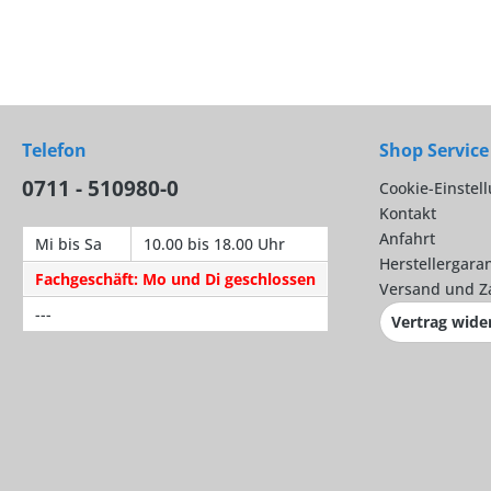
Telefon
Shop Service
0711 - 510980-0
Cookie-Einstel
Kontakt
Anfahrt
Mi bis Sa
10.00 bis 18.00 Uhr
Herstellergaran
Fachgeschäft: Mo und Di geschlossen
Versand und Z
---
Vertrag wide