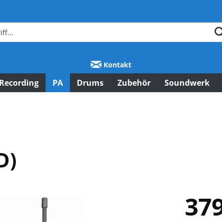
Kontakt
Recording
PA
Drums
Zubehör
Soundwerk
D)
379