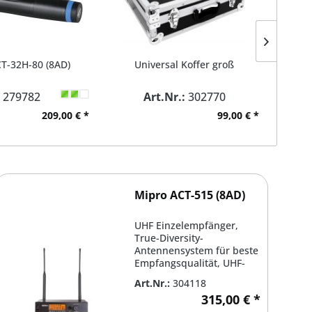
T-32H-80 (8AD)
Universal Koffer groß
Mi
:
279782
Art.Nr.:
302770
Ar
209,00 € *
99,00 € *
Mipro ACT-515 (8AD)
UHF Einzelempfänger,
True-Diversity-
Antennensystem für beste
Empfangsqualität, UHF-
PLL-Synthesizer mit
Art.Nr.:
304118
hoher...
315,00 € *