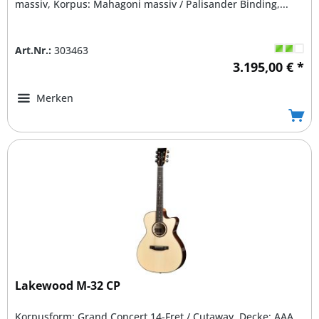
massiv, Korpus: Mahagoni massiv / Palisander Binding,...
Art.Nr.:
303463
3.195,00 € *
Merken
Lakewood M-32 CP
Korpusform: Grand Concert 14-Fret / Cutaway, Decke: AAA