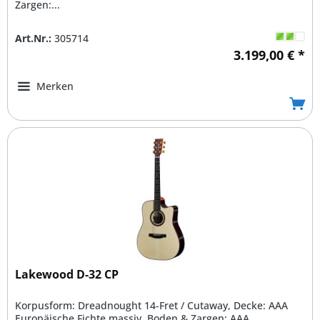
Zargen:...
Art.Nr.:
305714
3.199,00 € *
Merken
Lakewood D-32 CP
Korpusform: Dreadnought 14-Fret / Cutaway, Decke: AAA
Europäische Fichte massiv, Boden & Zargen: AAA