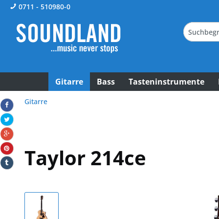
0711 - 510980-0
Gitarre
Bass
Tasteninstrumente
Gitarre
Taylor 214ce