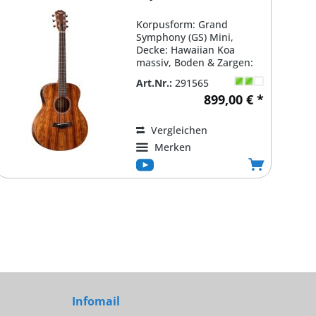
Korpusform: Grand
Symphony (GS) Mini,
Decke: Hawaiian Koa
massiv, Boden & Zargen:
Koa laminiert,
Art.Nr.:
291565
Verstrebung: X...
899,00 € *
Vergleichen
Merken
Infomail