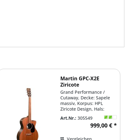
Martin GPC-X2E
Ziricote
Grand Performance /
Cutaway, Decke: Sapele
massiv, Korpus: HPL
Ziricote Design, Hals:
Hardwood, Griffbrett:
Art.Nr.:
305549
Hardwood,...
999,00 € *
Vergleichen