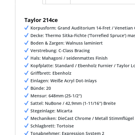
Taylor 214ce
Korpusform: Grand Auditorium 14-Fret / Venetian
Decke: Thermo Sitka-Fichte ('Torrefied Spruce') ma
Boden & Zargen: Walnuss laminiert
Verstrebung: C-Class Bracing
Hals: Mahagoni / seidenmattes Finish
Kopfplatte: Standard / Ebenholz Furnier / Taylor 
Griffbrett: Ebenholz
Einlagen: Weiße Acryl Dot-Inlays
Bünde: 20
Mensur: 648mm (25-1/2'')
Sattel: NuBone / 42,9mm (1-11/16'') Breite
Stegeinlage: Micarta
Mechaniken: DieCast Chrome / Metall Stimmflügel
Schlagbrett: Tortoise
Tonabnehmer: Expression System 2