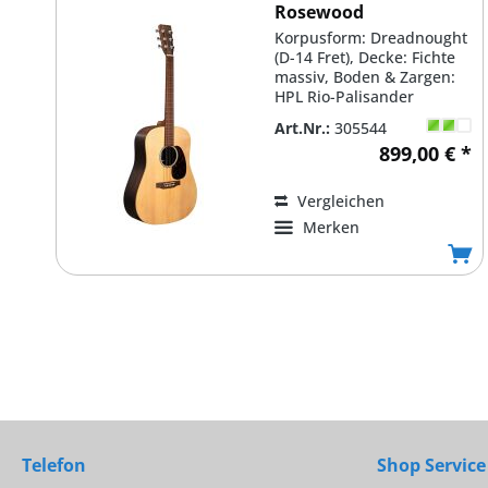
Rosewood
Korpusform: Dreadnought
(D-14 Fret), Decke: Fichte
massiv, Boden & Zargen:
HPL Rio-Palisander
('Brazilian Rosewood')...
Art.Nr.:
305544
899,00 € *
Vergleichen
Merken
Telefon
Shop Service