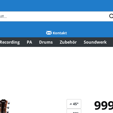
Kontakt
Recording
PA
Drums
Zubehör
Soundwerk
999
45°