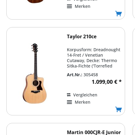
Merken
Taylor 210ce
Korpusform: Dreadnought
14-Fret / Venetian
Cutaway, Decke: Thermo
Sitka-Fichte ('Torrefied
Spruce') massiv, Boden &...
Art.Nr.:
305458
1.099,00 € *
Vergleichen
Merken
Martin 000CJR-E Junior