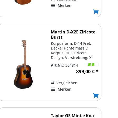
Merken
Martin D-X2E Ziricote
Burst
Korpusform: D-14 Fret,
Decke: Fichte massiv,
Korpus: HPL Ziricote
Design, Verstrebung: X-
Bracing, Hals: Select...
Art.Nr.:
304814
899,00 € *
Vergleichen
Merken
Taylor GS Mini-e Koa