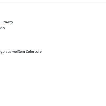
 Cutaway
ssiv
Logo aus weißem Colorcore