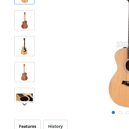
Features
History