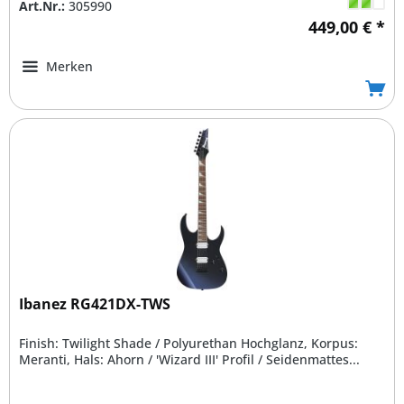
Art.Nr.:
305990
449,00 € *
Merken
Ibanez RG421DX-TWS
Finish: Twilight Shade / Polyurethan Hochglanz, Korpus:
Meranti, Hals: Ahorn / 'Wizard III' Profil / Seidenmattes...