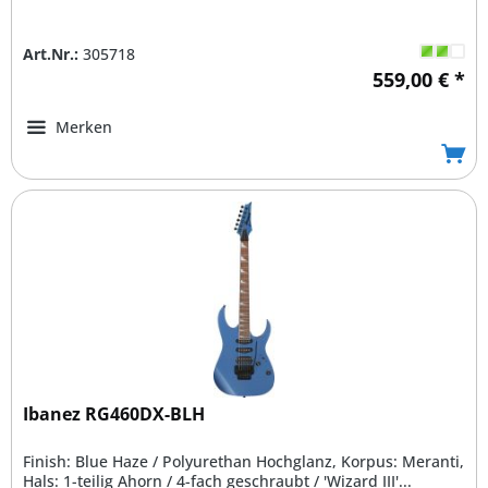
Art.Nr.:
305718
559,00 € *
Merken
Ibanez RG460DX-BLH
Finish: Blue Haze / Polyurethan Hochglanz, Korpus: Meranti,
Hals: 1-teilig Ahorn / 4-fach geschraubt / 'Wizard III'...