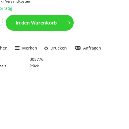
nkl. Versandkosten
orrätig.
In den
Warenkorb
chen
Merken
Drucken
Anfragen
:
305776
heit
Stück