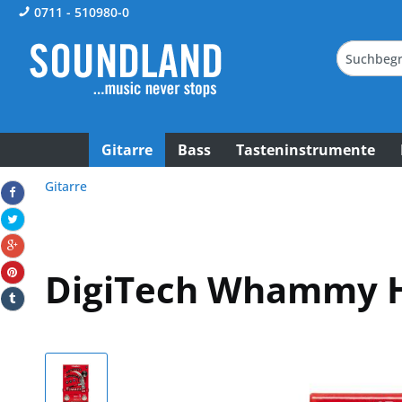
0711 - 510980-0
Gitarre
Bass
Tasteninstrumente
Gitarre
DigiTech Whammy