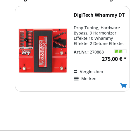
DigiTech Whammy DT
Drop Tuning, Hardware
Bypass, 9 Harmonizer
Effekte,10 Whammy
Effekte, 2 Detune Effekte,
Momentary Switch, durch
Art.Nr.:
270888
2...
275,00 € *
Vergleichen
Merken