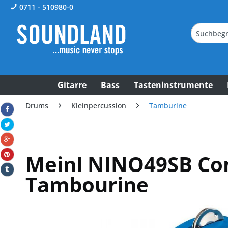
0711 - 510980-0
Gitarre
Bass
Tasteninstrumente
Drums
Kleinpercussion
Tamburine
Meinl NINO49SB Co
Tambourine