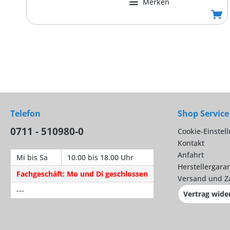
Merken
Telefon
Shop Service
0711 - 510980-0
Cookie-Einstel
Kontakt
Anfahrt
Mi bis Sa
10.00 bis 18.00 Uhr
Herstellergaran
Fachgeschäft: Mo und Di geschlossen
Versand und Z
---
Vertrag wide