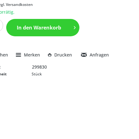
zgl. Versandkosten
orrätig.
In den
Warenkorb
chen
Merken
Drucken
Anfragen
:
299830
heit
Stück