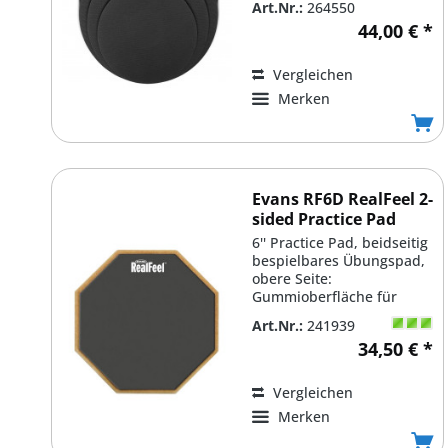
Art.Nr.:
264550
44,00 € *
Vergleichen
Merken
Evans RF6D RealFeel 2-
sided Practice Pad
6'' Practice Pad, beidseitig
bespielbares Übungspad,
obere Seite:
Gummioberfläche für
einen realistischen Stick-...
Art.Nr.:
241939
34,50 € *
Vergleichen
Merken