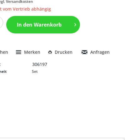
zgl. Versandkosten
it vom Vertrieb abhängig
In den
Warenkorb
chen
Merken
Drucken
Anfragen
:
306197
heit
Set