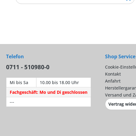
Telefon
Shop Service
0711 - 510980-0
Cookie-Einstel
Kontakt
Anfahrt
Mi bis Sa
10.00 bis 18.00 Uhr
Herstellergaran
Fachgeschäft: Mo und Di geschlossen
Versand und Z
---
Vertrag wide