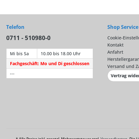
Telefon
Shop Service
0711 - 510980-0
Cookie-Einstel
Kontakt
Anfahrt
Mi bis Sa
10.00 bis 18.00 Uhr
Herstellergaran
Fachgeschäft: Mo und Di geschlossen
Versand und Z
---
Vertrag wide
* Alle Preise inkl. gesetzl. Mehrwertsteuer zzgl.
Versandkosten
. Die 