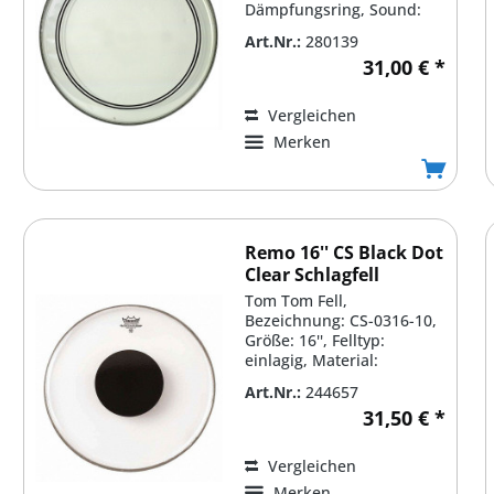
Dämpfungsring, Sound:
warm und sehr...
Art.Nr.:
280139
31,00 € *
Vergleichen
Merken
Remo 16'' CS Black Dot
Clear Schlagfell
Tom Tom Fell,
Bezeichnung: CS-0316-10,
Größe: 16'', Felltyp:
einlagig, Material:
Kunststoff, Stärke: 10mil
Art.Nr.:
244657
(ca....
31,50 € *
Vergleichen
Merken