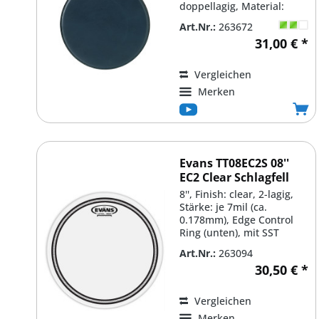
doppellagig, Material:
Kunststoff, Stärke: je
Art.Nr.:
263672
7,5mil...
31,00 € *
Vergleichen
Merken
Evans TT08EC2S 08''
EC2 Clear Schlagfell
8'', Finish: clear, 2-lagig,
Stärke: je 7mil (ca.
0.178mm), Edge Control
Ring (unten), mit SST
(Sound Shaping...
Art.Nr.:
263094
30,50 € *
Vergleichen
Merken