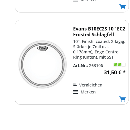
Evans B10EC2S 10'' EC2
Frosted Schlagfell
10'', Finish: coated, 2-lagig,
Stärke: je 7mil (ca.
0.178mm), Edge Control
Ring (unten), mit SST
(Sound Shaping...
Art.Nr.:
263106
31,50 € *
Vergleichen
Merken