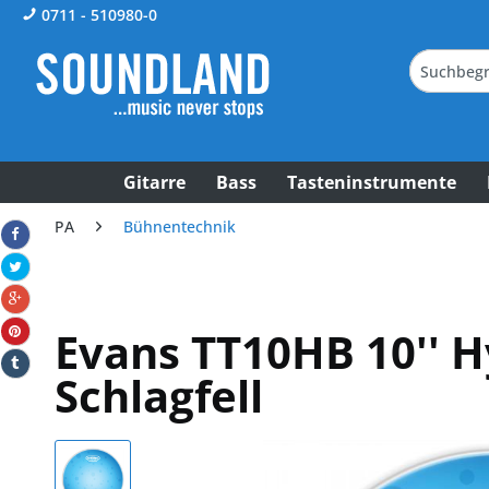
0711 - 510980-0
Gitarre
Bass
Tasteninstrumente
PA
Bühnentechnik
Evans TT10HB 10'' H
Schlagfell