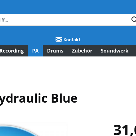
Kontakt
Recording
PA
Drums
Zubehör
Soundwerk
ydraulic Blue
31,