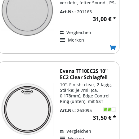
verklebt, fetter Sound , PS-
0112-00
Art.Nr.:
201163
31,00 € *
Vergleichen
Merken
Evans TT10EC2S 10''
EC2 Clear Schlagfell
10'', Finish: clear, 2-lagig,
Stärke: je 7mil (ca.
0.178mm), Edge Control
Ring (unten), mit SST
(Sound Shaping...
Art.Nr.:
263095
31,50 € *
Vergleichen
Merken