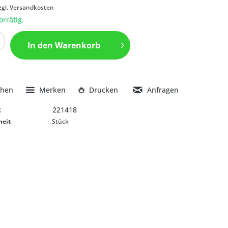
zgl. Versandkosten
orrätig.
In den
Warenkorb
chen
Merken
Drucken
Anfragen
:
221418
heit
Stück