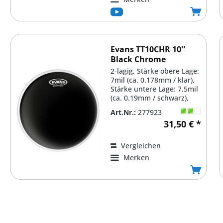
Evans TT10CHR 10''
Black Chrome
Schlagfell
2-lagig, Stärke obere Lage:
7mil (ca. 0.178mm / klar),
Stärke untere Lage: 7.5mil
(ca. 0.19mm / schwarz),
Finish:...
Art.Nr.:
277923
31,50 € *
Vergleichen
Merken