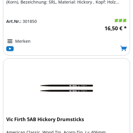
(Korn), Bezeichnung: SRL, Material: Hickory , Kopf: Holz...
Art.Nr.:
301850
16,50 € *
Merken
Vic Firth 5AB Hickory Drumsticks
American Classic, Wood Tip, Acorn-Tip, L= 406mm,