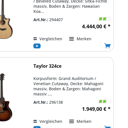
/ Beveled Cutaway, Decke: Sitka-Fichte
massiv, Boden & Zargen: Hawaiian
Koa...
Art.Nr.:
294407
4.444,00 € *
Vergleichen
Merken
Taylor 324ce
Korpusform: Grand Auditorium /
Venetian Cutaway, Decke: Mahagoni
massiv, Boden & Zargen: Mahagoni
massiv ,...
Art.Nr.:
296138
1.949,00 € *
Vergleichen
Merken