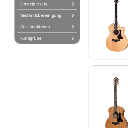
Merchandising / Gifts
Einsteigersets
Gebrauchtmarkt
Bestandsbereinigung
Akustikgitarren & Zubehör gebraucht
Geschenkideen
Geschenkideen
Fundgrube