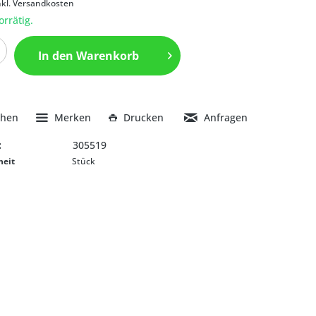
nkl. Versandkosten
orrätig.
In den
Warenkorb
chen
Merken
Drucken
Anfragen
:
305519
heit
Stück