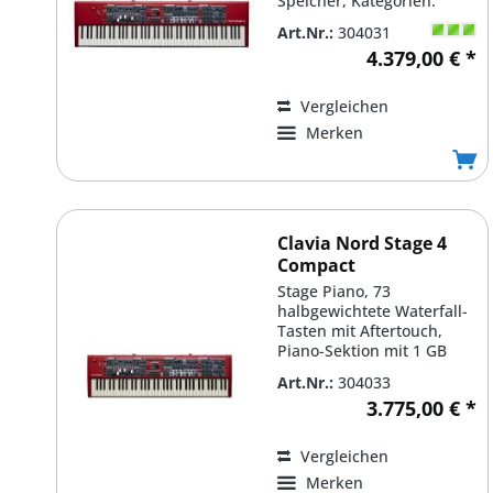
Speicher, Kategorien:
Grand, Upright,...
Art.Nr.:
304031
4.379,00 € *
Vergleichen
Merken
Clavia Nord Stage 4
Compact
Stage Piano, 73
halbgewichtete Waterfall-
Tasten mit Aftertouch,
Piano-Sektion mit 1 GB
Speicher, Kategorien:
Art.Nr.:
304033
Grand,...
3.775,00 € *
Vergleichen
Merken