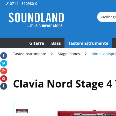
0711 - 510980-0
Gitarre
Bass
Tasteninstrumente
Tasteninstrumente
Stage Pianos
ohne Lautspr
Clavia Nord Stage 4