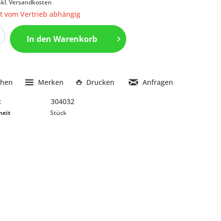
nkl. Versandkosten
it vom Vertrieb abhängig
In den
Warenkorb
chen
Merken
Drucken
Anfragen
:
304032
heit
Stück