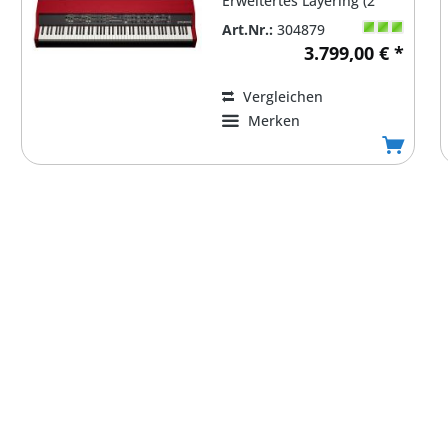
Erweitertes Layering (2
Pianos + 2 Sample...
Art.Nr.:
304879
3.799,00 € *
Vergleichen
Merken