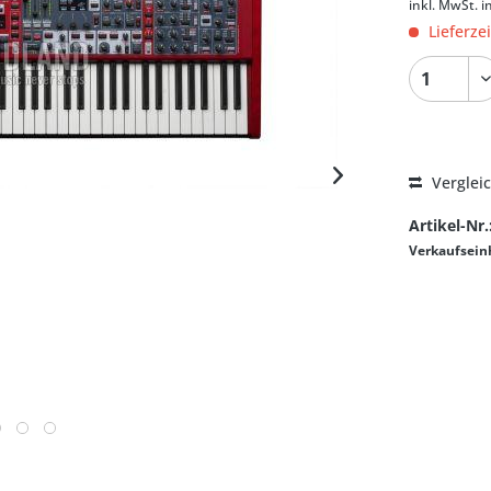
inkl. MwSt.
i
Lieferze
Verglei
Artikel-Nr.
Verkaufsein