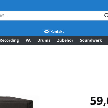
Kontakt
Recording
PA
Drums
Zubehör
Soundwerk
1
59,