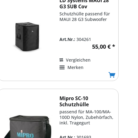
LD Systems MAUI 28
G3 SUB Cov
Schutzhülle passend für
MAUI 28 G3 Subwoofer
Art.Nr.:
304261
55,00 € *
Vergleichen
Merken
Mipro SC-10
Schutzhülle
passend für MA-100/MA-
100D Nylon, Zubehörfach,
inkl. Tragegurt
Art.Nr.:
301693