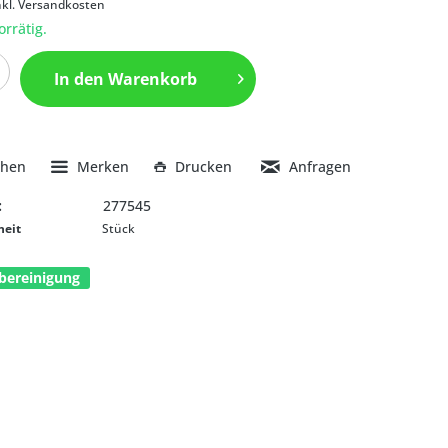
nkl. Versandkosten
orrätig.
In den
Warenkorb
chen
Merken
Drucken
Anfragen
:
277545
heit
Stück
bereinigung