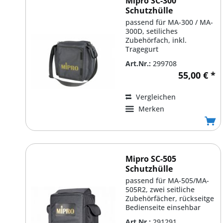
Mipro SC-300
Schutzhülle
passend für MA-300 / MA-
300D, setiliches
Zubehörfach, inkl.
Tragegurt
Art.Nr.:
299708
55,00 € *
Vergleichen
Merken
Mipro SC-505
Schutzhülle
passend für MA-505/MA-
505R2, zwei seitliche
Zubehörfächer, rückseitge
Bedienseite einsehbar
Art.Nr.:
291291