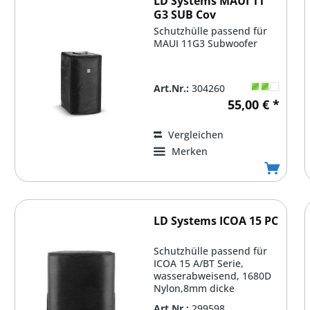
LD Systems MAUI 11
G3 SUB Cov
Schutzhülle passend für
MAUI 11G3 Subwoofer
Art.Nr.:
304260
55,00 € *
Vergleichen
Merken
LD Systems ICOA 15 PC
Schutzhülle passend für
ICOA 15 A/BT Serie,
wasserabweisend, 1680D
Nylon,8mm dicke
Polsterung, praktische...
Art.Nr.:
299598