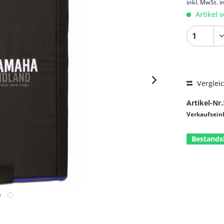
inkl. MwSt.
i
Artikel v
Verglei
Artikel-Nr.
Verkaufsein
Bestands