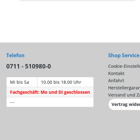
Telefon
Shop Service
0711 - 510980-0
Cookie-Einstel
Kontakt
Anfahrt
Mi bis Sa
10.00 bis 18.00 Uhr
Herstellergaran
Fachgeschäft: Mo und Di geschlossen
Versand und Z
---
Vertrag wide